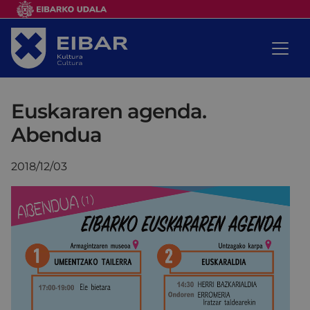
Euskararen agenda.
Abendua
2018/12/03