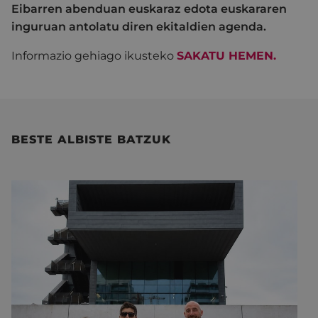
Eibarren abenduan euskaraz edota euskararen
inguruan antolatu diren ekitaldien agenda.
Informazio gehiago ikusteko
SAKATU HEMEN.
BESTE ALBISTE BATZUK