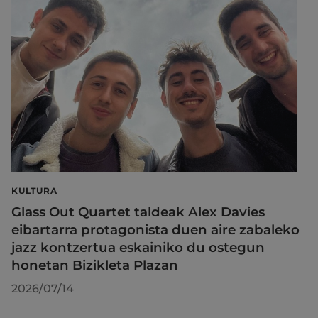
KULTURA
Glass Out Quartet taldeak Alex Davies
eibartarra protagonista duen aire zabaleko
jazz kontzertua eskainiko du ostegun
honetan Bizikleta Plazan
2026/07/14