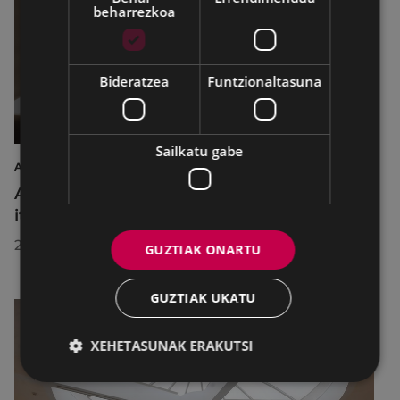
beharrezkoa
Bideratzea
Funtzionaltasuna
Sailkatu gabe
AIRE LIBREKO ZINEMA
Aire libreko abuztuko zinema Untzagara
itzuliko da lau proiekziorekin
2026/07/22
GUZTIAK ONARTU
GUZTIAK UKATU
XEHETASUNAK ERAKUTSI