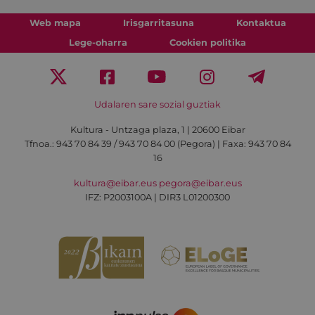
Web mapa
Irisgarritasuna
Kontaktua
Lege-oharra
Cookien politika
Udalaren sare sozial guztiak
Kultura - Untzaga plaza, 1 | 20600 Eibar
Tfnoa.:
943 70 84 39 / 943 70 84 00 (Pegora)
| Faxa: 943 70 84
16
kultura@eibar.eus
pegora@eibar.eus
IFZ: P2003100A | DIR3 L01200300