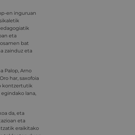
amp-en inguruan
ikaletik
pedagogiatik
oan eta
posamen bat
na zainduz eta
na Palop, Arno
Oro har, saxofoia
 kontzertutik
 egindako lana,
oa da, eta
tazioan eta
tzatik eraikitako