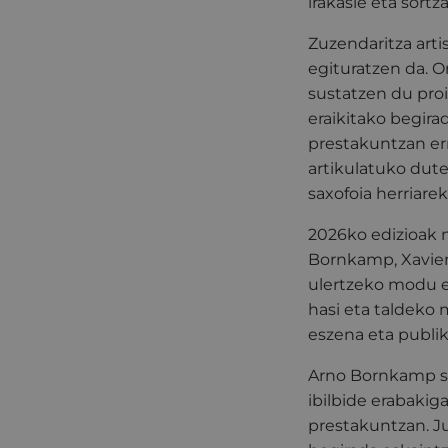
irakasle eta sortza
Zuzendaritza art
egituratzen da.
O
sustatzen du proi
eraikitako begira
prestakuntzan err
artikulatuko dute
saxofoia herriarek
2026ko edizioak n
Bornkamp, Xavier 
ulertzeko modu e
hasi eta taldeko
eszena eta publi
Arno Bornkamp sa
ibilbide erabakig
prestakuntzan.
J