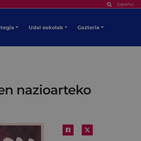
Español
utegia
Udal eskolak
Gazteria
ren nazioarteko