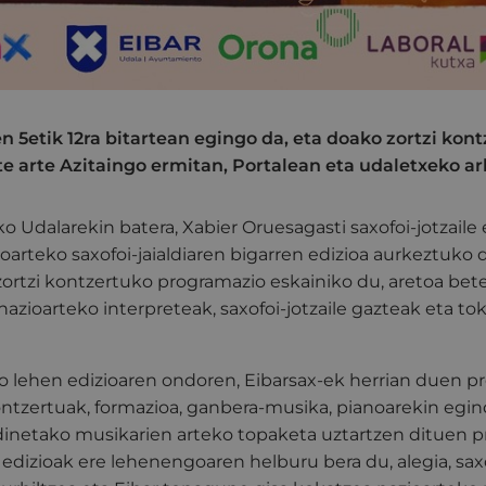
en 5etik 12ra bitartean egingo da, eta doako zortzi kon
te arte Azitaingo ermitan, Portalean eta udaletxeko a
ko Udalarekin batera, Xabier Oruesagasti saxofoi-jotzaile 
oarteko saxofoi-jaialdiaren bigarren edizioa aurkeztuko 
 zortzi kontzertuko programazio eskainiko du, aretoa bet
nazioarteko interpreteak, saxofoi-jotzaile gazteak eta to
 lehen edizioaren ondoren, Eibarsax-ek herrian duen pr
ntzertuak, formazioa, ganbera-musika, pianoarekin egin
dinetako musikarien arteko topaketa uztartzen dituen
 edizioak ere lehenengoaren helburu bera du, alegia, sax