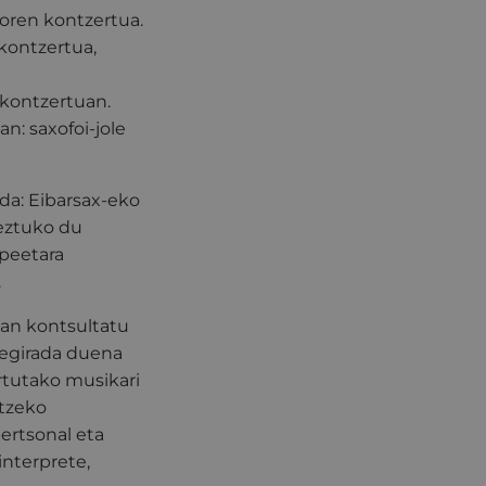
zoren kontzertua.
n kontzertua,
, kontzertuan.
n: saxofoi-jole
 da: Eibarsax-eko
keztuko du
peetara
.
an kontsultatu
begirada duena
rtutako musikari
itzeko
ertsonal eta
interprete,