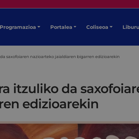
Programazioa
Portalea
Coliseoa
Libur
o da saxofoiaren nazioarteko jaialdiaren bigarren edizioarekin
ra itzuliko da saxofoia
rren edizioarekin