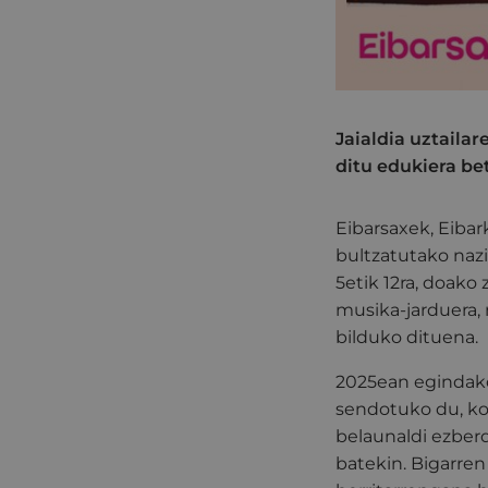
Jaialdia uztailar
ditu edukiera be
Eibarsaxek, Eibar
bultzatutako nazi
5etik 12ra, doako
musika-jarduera, 
bilduko dituena.
2025ean egindako
sendotuko du, ko
belaunaldi ezber
batekin. Bigarren