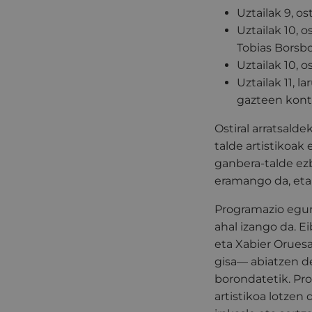
Uztailak 9, o
Uztailak 10, o
Tobias Borsb
Uztailak 10, os
Uztailak 11, 
gazteen kontz
Ostiral arratsald
talde artistikoak
ganbera-talde ez
eramango da, eta 
Programazio egun
ahal izango da.
Ei
eta Xabier Orues
gisa— abiatzen de
borondatetik.
Pro
artistikoa lotzen