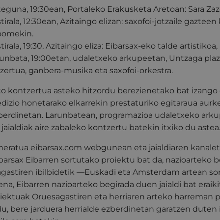
steguna, 19:30ean, Portaleko Erakusketa Aretoan: Sara Za
stirala, 12:30ean, Azitaingo elizan: saxofoi-jotzaile gaztee
oomekin.
tirala, 19:30, Azitaingo eliza:
Eibarsax-eko talde artistikoa
larunbata, 19:00etan, udaletxeko arkupeetan, Untzaga plaza
ertua, ganbera-musika eta saxofoi-orkestra.
eko kontzertua asteko hitzordu berezienetako bat izango
 edizio honetarako elkarrekin prestaturiko egitaraua aur
berdinetan.
Larunbatean, programazioa udaletxeko arku
jaialdiak aire zabaleko kontzertu batekin itxiko du astea
eratua eibarsax.com webgunean eta jaialdiaren kanalet
barsax Eibarren sortutako proiektu bat da, nazioarteko 
agastiren ibilbidetik —Euskadi eta Amsterdam artean so
na, Eibarren nazioarteko begirada duen jaialdi bat eraik
iektuak Oruesagastiren eta herriaren arteko harreman p
 du, bere jarduera herrialde ezberdinetan garatzen duten 