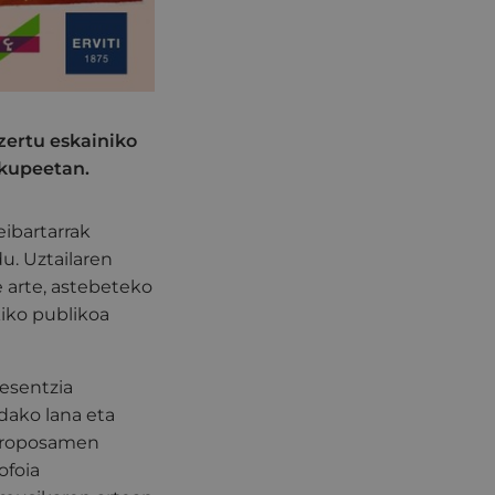
tzertu eskainiko
rkupeetan.
eibartarrak
du.
Uztailaren
e arte, astebeteko
kiko publikoa
esentzia
dako lana eta
 proposamen
ofoia