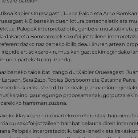
ile sare batekin.
istikoa Xabier Oruesagasti, Juana Palop eta Arno Bornk
ruesagastik Eibarrekin duen lotura pertsonaletik eta mus
ektua; Palopek interpretaziotik, ganbera musikatik eta 
da dakar; eta Bornkampek saxofoi-jotzaileen interpretazi
eferentziazko nazioarteko ibilbidea.
Hiruren artean pro
 irizpide artistikoarekin, musikari gazteekin egindako la
in nola partekatu argi izanda.
azioarteko talde bat izango du: Xabier Oruesagasti, Jua
Larsson, Sara Zazo, Tobias Borsboom eta Catarina Paiva.
zberdinak erakusten ditu taldeak: pianoarekin egindako
 musikaraino, gaur egungo proposamenak, gorputzarekin
koarekiko harreman zuzena.
xofoi klasikoaren nazioarteko erreferentzia handienetak
arria du saxofoi-jotzaileen hainbat belaunaldiren interpre
uana Palopek interpretaziotik, talde-lanetik eta irakaskun