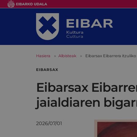
Hasiera
Albisteak
Eibarsax Eibarrera itzulik
EIBARSAX
Eibarsax Eibarre
jaialdiaren biga
2026/07/01