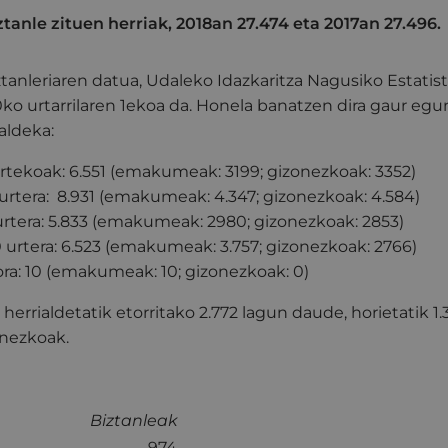
tanle zituen herriak, 2018an 27.474 eta 2017an 27.496.
tanleriaren datua, Udaleko Idazkaritza Nagusiko Estatist
o urtarrilaren 1ekoa da. Honela banatzen dira gaur egu
aldeka:
artekoak: 6.551 (emakumeak: 3199; gizonezkoak: 3352)
 urtera: 8.931 (emakumeak: 4.347; gizonezkoak: 4.584)
 urtera: 5.833 (emakumeak: 2980; gizonezkoak: 2853)
0 urtera: 6.523 (emakumeak: 3.757; gizonezkoak: 2766)
ora: 10 (emakumeak: 10; gizonezkoak: 0)
 herrialdetatik etorritako 2.772 lagun daude, horietati
onezkoak.
Biztanleak
974