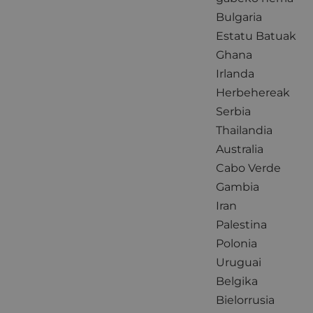
Bulgaria
Estatu Batuak
Ghana
Irlanda
Herbehereak
Serbia
Thailandia
Australia
Cabo Verde
Gambia
Iran
Palestina
Polonia
Uruguai
Belgika
Bielorrusia