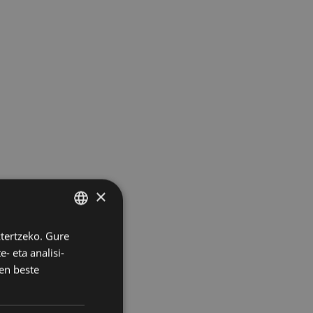
×
ztertzeko. Gure
BASQUE
- eta analisi-
SPANISH
en beste