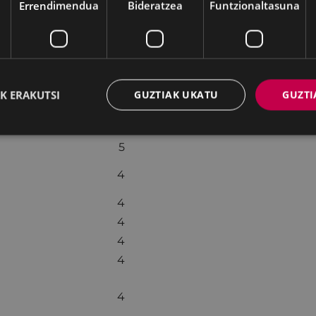
Errendimendua
Bideratzea
Funtzionaltasuna
7
7
6
6
5
K ERAKUTSI
GUZTIAK UKATU
GUZTI
5
5
5
4
4
4
4
4
4