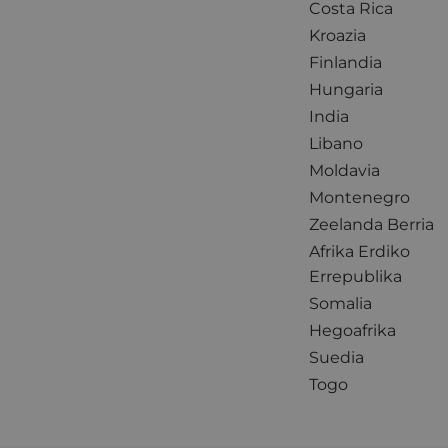
Costa Rica
Kroazia
Finlandia
Hungaria
India
Libano
Moldavia
Montenegro
Zeelanda Berria
Afrika Erdiko
Errepublika
Somalia
Hegoafrika
Suedia
Togo