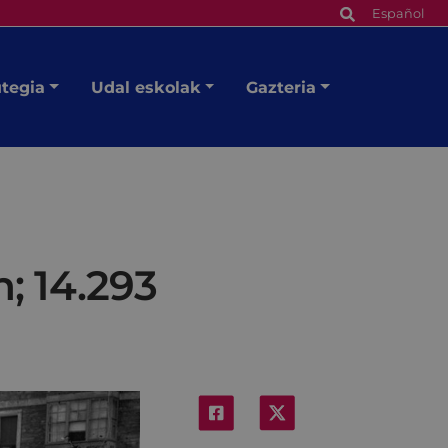
Español
utegia
Udal eskolak
Gazteria
; 14.293