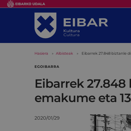
Hasiera
Albisteak
Eibarrek 27.848 biztanle 
EGOIBARRA
Eibarrek 27.848 
emakume eta 13.
2020/01/29