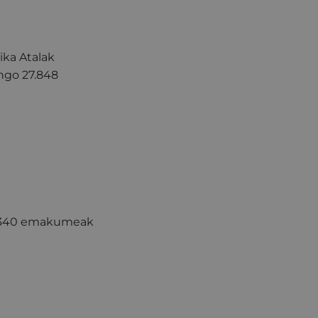
ika Atalak
ngo 27.848
k 1.340 emakumeak