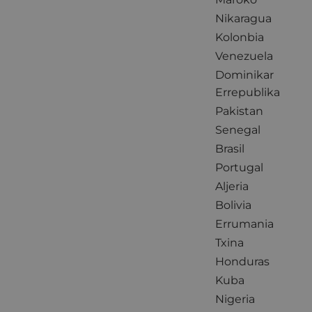
Nikaragua
Kolonbia
Venezuela
Dominikar
Errepublika
Pakistan
Senegal
Brasil
Portugal
Aljeria
Bolivia
Errumania
Txina
Honduras
Kuba
Nigeria