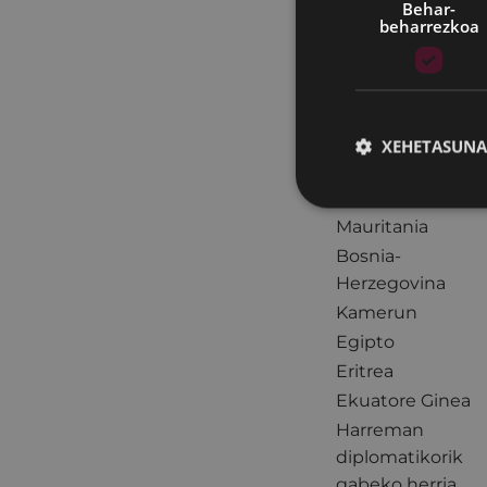
Behar-
Mexiko
beharrezkoa
Errusia
Angola
Boli Kosta
Alemania
XEHETASUNA
Txile
Ginea
Mauritania
Bosnia-
Herzegovina
Kamerun
Egipto
Eritrea
Ekuatore Ginea
Harreman
diplomatikorik
gabeko herria