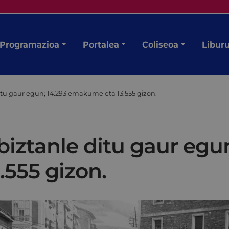
Programazioa
Portalea
Coliseoa
Libur
ditu gaur egun; 14.293 emakume eta 13.555 gizon.
biztanle ditu gaur egun
555 gizon.