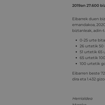
2019an 27.600 biz
Eibarrek duen biz
emandakoa, 2020k
biztanleak, adin-t
0-25 urte bit
26 urtetik 50
51 urtetik 65
65 urtetik 10
100 urtetik g
Eibarren beste 72
dira eta 1.432 giz
Herrialdea
Maroko