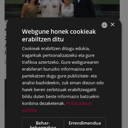
×
Webgune honek cookieak
KULTURA
2026ko Delta Cultura Saria jaso du
erabiltzen ditu
BASQUE
Armagintzaren Museoak, izandako
Cookieak erabiltzen ditugu edukia,
SPANISH
ibilbideagatik
iragarkiak pertsonalizatzeko eta gure
trafikoa aztertzeko. Gure webgunearen
2026/07/23
erabilerari buruzko informazioa ere
partekatzen dugu gure publizitate- eta
analisi-bazkideekin, zuk eman diezun edo
haiek beren zerbitzuak erabiltzeagatik
bildu duten beste informazio batzuekin
konbina dezaketenak.
Pribatutasun-
politika
Behar-
Errendimendua
beharrezkoa