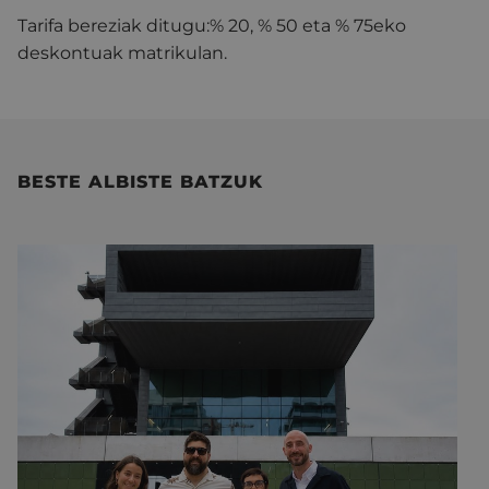
Tarifa bereziak ditugu:% 20, % 50 eta % 75eko
deskontuak matrikulan.
BESTE ALBISTE BATZUK