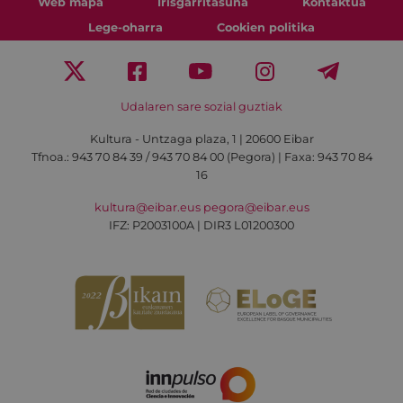
Web mapa
Irisgarritasuna
Kontaktua
Lege-oharra
Cookien politika
Udalaren sare sozial guztiak
Kultura - Untzaga plaza, 1 | 20600 Eibar
Tfnoa.:
943 70 84 39 / 943 70 84 00 (Pegora)
| Faxa: 943 70 84
16
kultura@eibar.eus
pegora@eibar.eus
IFZ: P2003100A | DIR3 L01200300