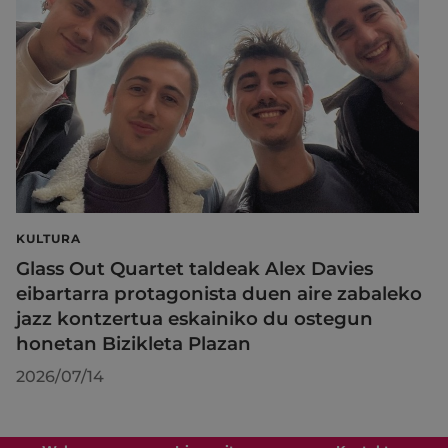
KULTURA
Glass Out Quartet taldeak Alex Davies
eibartarra protagonista duen aire zabaleko
jazz kontzertua eskainiko du ostegun
honetan Bizikleta Plazan
2026/07/14