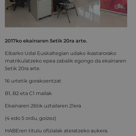
2017ko ekainaren 5etik 20ra arte.
Eibarko Udal Euskaltegian udako ikastarorako
matrikulatzeko epea zabalik egongo da ekainaren
5etik 20ra arte.
16 urtetik gorakoentzat
B1, B2 eta C1 mailak
Ekainaren 26tik uztailaren 21era
(4 edo 5 ordu, goizez)
HABEren titulu ofizialak ateratzeko aukera.