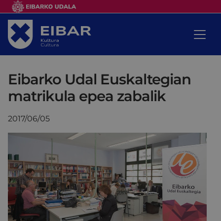
Eibarko Udal Euskaltegian
matrikula epea zabalik
2017/06/05