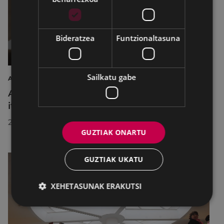
Bideratzea
Funtzionaltasuna
Sailkatu gabe
AIRE LIBREKO ZINEMA
Aire libreko abuztuko zinema Untzagara
itzuliko da lau proiekziorekin
2026/07/22
GUZTIAK ONARTU
GUZTIAK UKATU
XEHETASUNAK ERAKUTSI