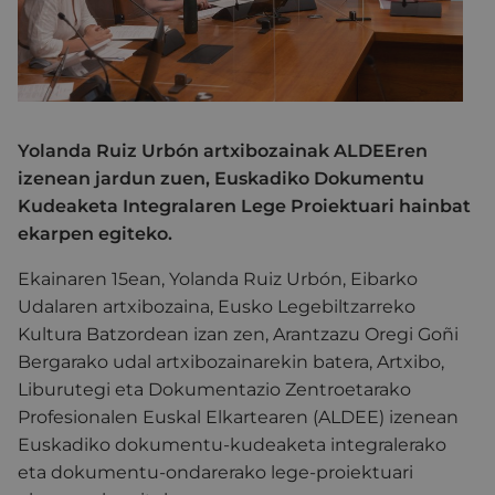
Yolanda Ruiz Urbón artxibozainak ALDEEren
izenean jardun zuen, Euskadiko Dokumentu
Kudeaketa Integralaren Lege Proiektuari hainbat
ekarpen egiteko.
Ekainaren 15ean, Yolanda Ruiz Urbón, Eibarko
Udalaren artxibozaina, Eusko Legebiltzarreko
Kultura Batzordean izan zen, Arantzazu Oregi Goñi
Bergarako udal artxibozainarekin batera, Artxibo,
Liburutegi eta Dokumentazio Zentroetarako
Profesionalen Euskal Elkartearen (ALDEE) izenean
Euskadiko dokumentu-kudeaketa integralerako
eta dokumentu-ondarerako lege-proiektuari