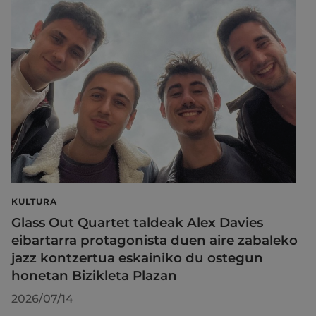
KULTURA
Glass Out Quartet taldeak Alex Davies
eibartarra protagonista duen aire zabaleko
jazz kontzertua eskainiko du ostegun
honetan Bizikleta Plazan
2026/07/14