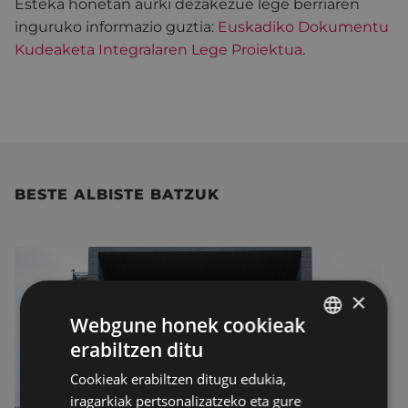
Esteka honetan aurki dezakezue lege berriaren
inguruko informazio guztia:
Euskadiko Dokumentu
Kudeaketa Integralaren Lege Proiektua
.
BESTE ALBISTE BATZUK
×
Webgune honek cookieak
erabiltzen ditu
BASQUE
Cookieak erabiltzen ditugu edukia,
SPANISH
iragarkiak pertsonalizatzeko eta gure