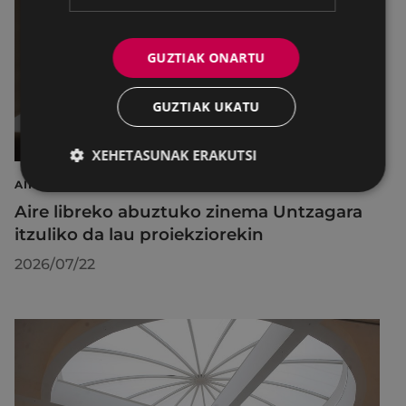
GUZTIAK ONARTU
GUZTIAK UKATU
XEHETASUNAK ERAKUTSI
AIRE LIBREKO ZINEMA
Aire libreko abuztuko zinema Untzagara
itzuliko da lau proiekziorekin
2026/07/22