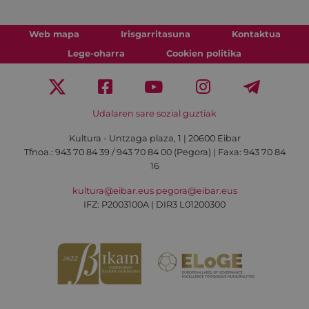
Web mapa
Irisgarritasuna
Kontaktua
Lege-oharra
Cookien politika
Udalaren sare sozial guztiak
Kultura - Untzaga plaza, 1 | 20600 Eibar
Tfnoa.:
943 70 84 39 / 943 70 84 00 (Pegora)
| Faxa: 943 70 84
16
kultura@eibar.eus
pegora@eibar.eus
IFZ: P2003100A | DIR3 L01200300