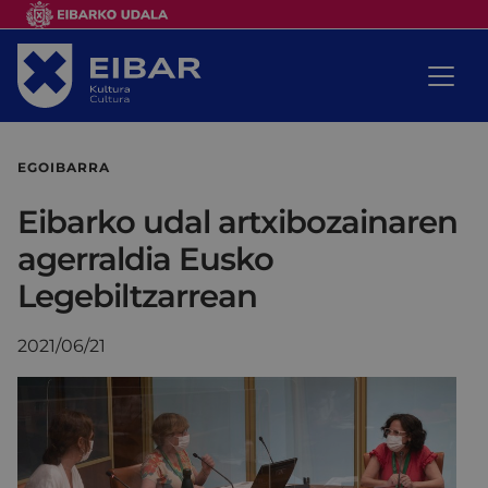
EGOIBARRA
Eibarko udal artxibozainaren
agerraldia Eusko
Legebiltzarrean
2021/06/21