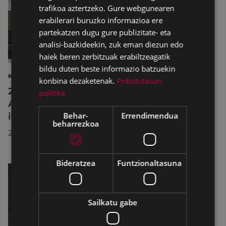
trafikoa aztertzeko. Gure webgunearen
erabilerari buruzko informazioa ere
partekatzen dugu gure publizitate- eta
analisi-bazkideekin, zuk eman diezun edo
haiek beren zerbitzuak erabiltzeagatik
bildu duten beste informazio batzuekin
KULTURA
konbina dezaketenak.
Pribatutasun-
2026ko Delta Cultura Saria jaso du
politika
Armagintzaren Museoak, izandako
Behar-
Errendimendua
ibilbideagatik
beharrezkoa
2026/07/23
Bideratzea
Funtzionaltasuna
Sailkatu gabe