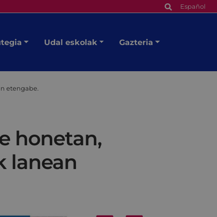
Español
utegia
Udal eskolak
Gazteria
ean etengabe.
e honetan,
k lanean