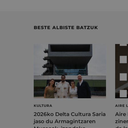
BESTE ALBISTE BATZUK
KULTURA
AIRE 
2026ko Delta Cultura Saria
Aire
jaso du Armagintzaren
zine