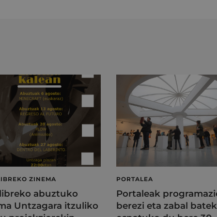
LIBREKO ZINEMA
PORTALEA
 libreko abuztuko
Portaleak programazi
ma Untzagara itzuliko
berezi eta zabal batek