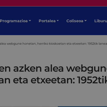
Programazioa
Portalea
Coliseoa
Libur
 alea webgune honetan, herriko kioskoetan eta etxeetan: 1952tik lan
aren azken alea webgun
an eta etxeetan: 1952ti