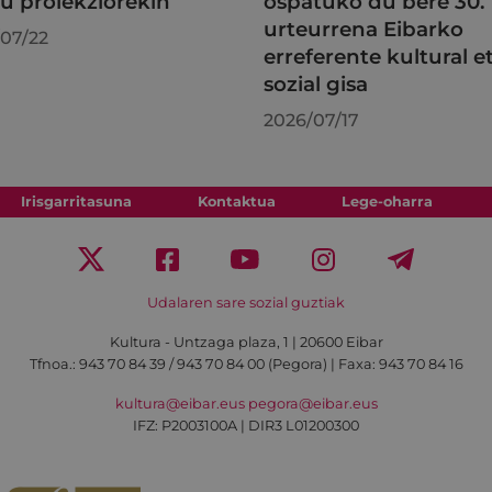
au proiekziorekin
ospatuko du bere 30.
urteurrena Eibarko
07/22
erreferente kultural e
sozial gisa
2026/07/17
Irisgarritasuna
Kontaktua
Lege-oharra
Udalaren sare sozial guztiak
Kultura - Untzaga plaza, 1 | 20600 Eibar
Tfnoa.:
943 70 84 39 / 943 70 84 00 (Pegora)
| Faxa: 943 70 84 16
kultura@eibar.eus
pegora@eibar.eus
IFZ: P2003100A | DIR3 L01200300