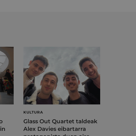
KULTURA
o
Glass Out Quartet taldeak
in
Alex Davies eibartarra