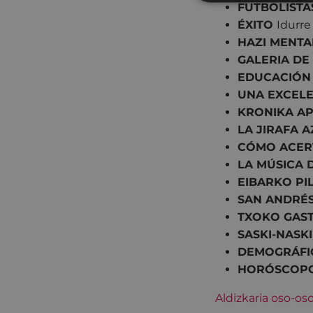
FUTBOLISTA
ÉXITO
Idurre
HAZI MENT
GALERIA DE
EDUCACIÓN 
UNA EXCEL
KRONIKA A
LA JIRAFA 
CÓMO ACE
LA MÚSICA
EIBARKO PI
SAN ANDRÉS
TXOKO GAS
SASKI-NASKI
DEMOGRÁFI
HORÓSCOP
Aldizkaria oso-o