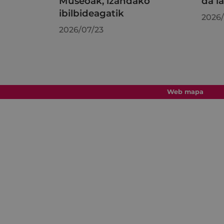
Museoak, izandako
da l
ibilbideagatik
2026/
2026/07/23
Web mapa