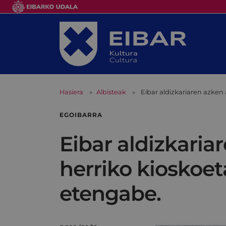
Hasiera
Albisteak
Eibar aldizkariaren azken
EGOIBARRA
Eibar aldizkari
herriko kioskoet
etengabe.