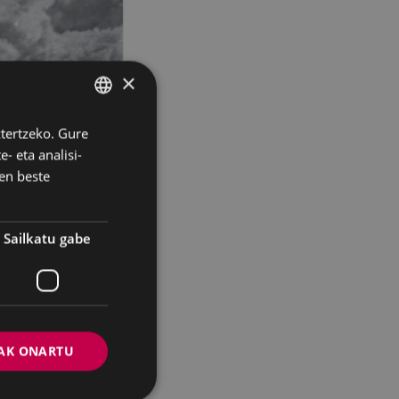
×
ztertzeko. Gure
BASQUE
ken alea dugu
- eta analisi-
SPANISH
en beste
artikulugileak:
Sailkatu gabe
AK ONARTU