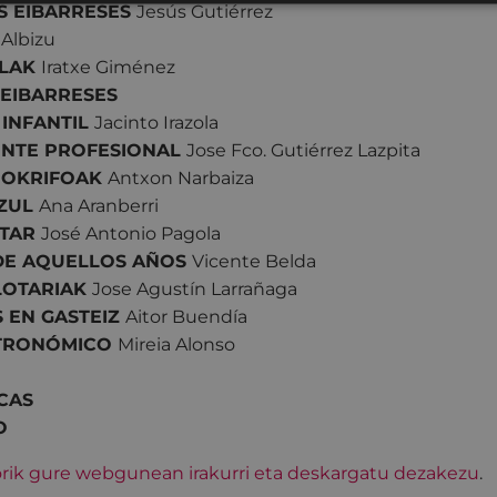
S EIBARRESES
Jesús Gutiérrez
 Albizu
ALAK
Iratxe Giménez
 EIBARRESES
INFANTIL
Jacinto Irazola
ENTE PROFESIONAL
Jose Fco. Gutiérrez Lazpita
POKRIFOAK
Antxon Narbaiza
AZUL
Ana Aranberri
RTAR
José Antonio Pagola
 DE AQUELLOS AÑOS
Vicente Belda
LOTARIAK
Jose Agustín Larrañaga
 EN GASTEIZ
Aitor Buendía
TRONÓMICO
Mireia Alonso
CAS
O
sorik gure webgunean irakurri eta deskargatu dezakezu
.