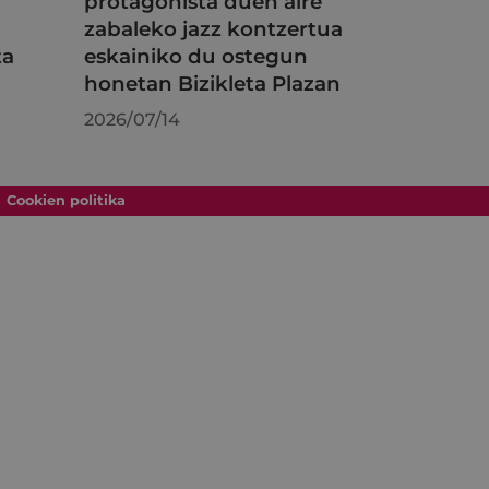
protagonista duen aire
zabaleko jazz kontzertua
ta
eskainiko du ostegun
honetan Bizikleta Plazan
2026/07/14
Cookien politika