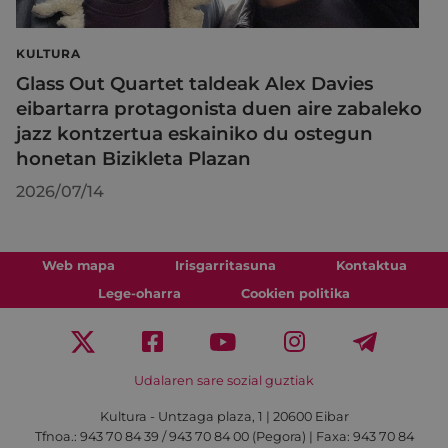
KULTURA
Glass Out Quartet taldeak Alex Davies
eibartarra protagonista duen aire zabaleko
jazz kontzertua eskainiko du ostegun
honetan Bizikleta Plazan
2026/07/14
Web mapa
Irisgarritasuna
Kontaktua
Lege-oharra
Cookien politika
Udalaren sare sozial guztiak
Kultura - Untzaga plaza, 1 | 20600 Eibar
Tfnoa.:
943 70 84 39 / 943 70 84 00 (Pegora)
| Faxa: 943 70 84