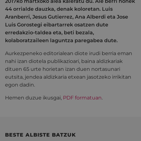
2017ko martxoko alea kaleratu du. Ale berri honek
44 orrialde dauzka, denak koloretan. Luis
Aranberri, Jesus Gutierrez, Ana Alberdi eta Jose
Luis Gorostegi eibartarrek osatzen dute
erredakzio-taldea eta, beti bezala,
kolaboratzaileen laguntza paregabea dute.
Aurkezpeneko editorialean diote irudi berria eman
nahi izan diotela publikazioari, baina aldizkariak
dituen 65 urte horietan izan duen nortasunari
eutsita, jendea aldizkaria etxean jasotzeko irrikitan
egon dadin.
Hemen duzue ikusgai,
PDF formatuan
.
BESTE ALBISTE BATZUK