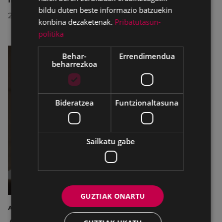
bildu duten beste informazio batzuekin
2026/07/23
konbina dezaketenak.
Pribatutasun-
politika
Behar-
Errendimendua
beharrezkoa
Bideratzea
Funtzionaltasuna
Sailkatu gabe
GUZTIAK ONARTU
AIRE LIBREKO ZINEMA