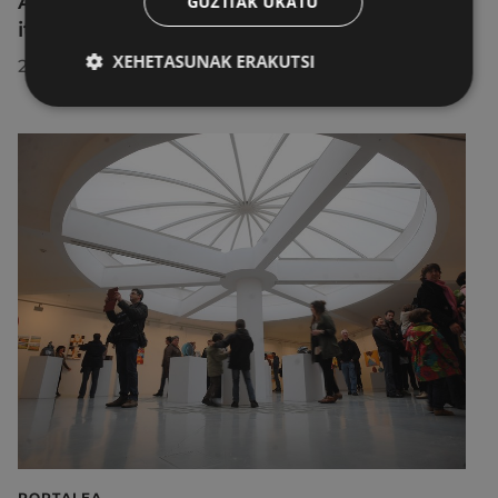
Aire libreko abuztuko zinema Untzagara
GUZTIAK UKATU
itzuliko da lau proiekziorekin
XEHETASUNAK ERAKUTSI
2026/07/22
PORTALEA