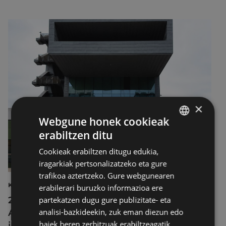
×
Webgune honek cookieak
erabiltzen ditu
BASQUE
Cookieak erabiltzen ditugu edukia,
SPANISH
iragarkiak pertsonalizatzeko eta gure
trafikoa aztertzeko. Gure webgunearen
KULTURA
erabilerari buruzko informazioa ere
2026ko Delta Cultura Saria jaso du
partekatzen dugu gure publizitate- eta
analisi-bazkideekin, zuk eman diezun edo
Armagintzaren Museoak, izandako
haiek beren zerbitzuak erabiltzeagatik
ibilbideagatik