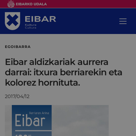
EGOIBARRA
Eibar aldizkariak aurrera
darrai: itxura berriarekin eta
kolorez hornituta.
2017/04/12