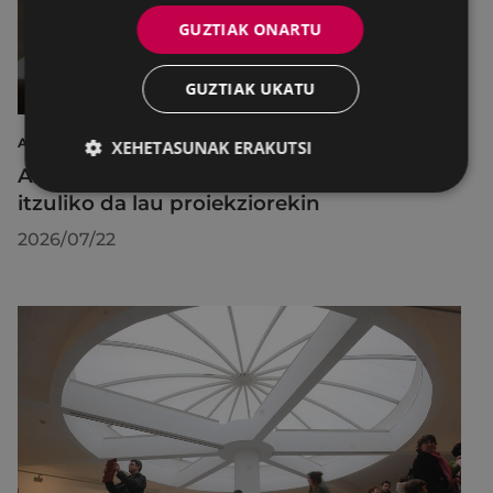
GUZTIAK ONARTU
GUZTIAK UKATU
AIRE LIBREKO ZINEMA
XEHETASUNAK ERAKUTSI
Aire libreko abuztuko zinema Untzagara
itzuliko da lau proiekziorekin
2026/07/22