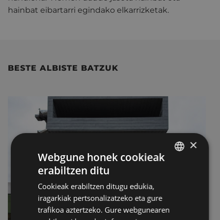
hainbat eibartarri egindako elkarrizketak.
BESTE ALBISTE BATZUK
×
Webgune honek cookieak
erabiltzen ditu
BASQUE
Cookieak erabiltzen ditugu edukia,
SPANISH
iragarkiak pertsonalizatzeko eta gure
trafikoa aztertzeko. Gure webgunearen