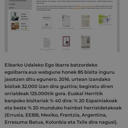
Eibarko Udaleko Ego Ibarra batzordeko
egoibarra.eus webgune honek 85 bisita inguru
jasotzen ditu egunero. 2016. urtean izandako
bisitak 32.000 izan dira guztira; begiratu diren
orrialdeak 125.000tik gora. Euskal Herritik
kanpoko bisitariak % 40 dira: % 20 Espainiakoak
eta beste % 20 munduko hainbat herrialdetakoak
(Errusia, EEBB, Mexiko, Frantzia, Argentina,
Erresuma Batua, Kolonbia eta Txile dira nagusi).