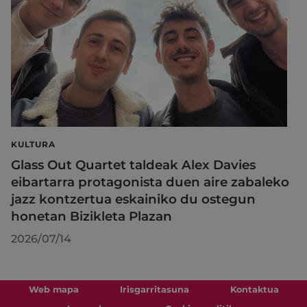
KULTURA
Glass Out Quartet taldeak Alex Davies
eibartarra protagonista duen aire zabaleko
jazz kontzertua eskainiko du ostegun
honetan Bizikleta Plazan
2026/07/14
Web mapa
Irisgarritasuna
Kontaktua