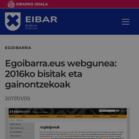
EGOIBARRA
Egoibarra.eus webgunea:
2016ko bisitak eta
gainontzekoak
2017/01/05