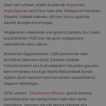
Joan zen urtean, atalik ikusienak
Argazkiak
,
Argitalpenak
eta
Eibar
izan dira. Webgune honetan,
Eibarko Udalak kaleratu dituen liburu guztiak
daude ikusgai eta erosgai.
Mugikorren erabilerak ere gorantz jarraitu du, noski,
eta bisitarien %35 izan da gure webgunera
sakelakotik sartu dena.
Buletinari dagokionezk, 1.026 pertsonek edo
entitatek jasotzen dute, Eibarko ondare
historikoarekin eta kulturalarekin lotutako gauzen
berri emateko eta Ego Ibarra Batzordeak berak
egiten duen lanaren berri emateko aspaldidanik
dagoen albistegia.
2016. urtean,
Eibartarren Ahotan
goitik behera
berritzea izan da webgunean egin den lanik
handiena. Hemen daude jasota hainbat eta