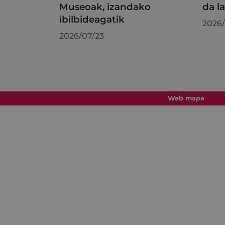
Museoak, izandako
da l
ibilbideagatik
2026/
2026/07/23
Web mapa