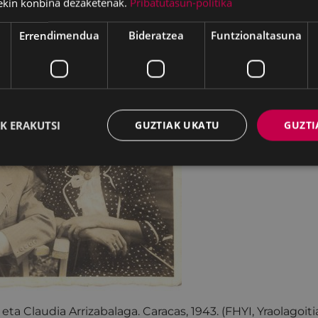
ekin konbina dezaketenak.
Pribatutasun-politika
Errendimendua
Bideratzea
Funtzionaltasuna
K ERAKUTSI
GUZTIAK UKATU
GUZTI
 eta Claudia Arrizabalaga. Caracas, 1943. (FHYI, Yraolagoitia