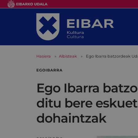
Hasiera
Albisteak
Ego Ibarra batzordeak Ud
EGOIBARRA
Ego Ibarra batz
ditu bere eskuet
dohaintzak