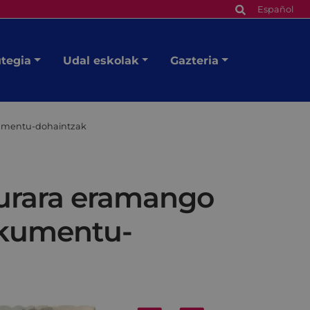
Español
utegia
Udal eskolak
Gazteria
okumentu-dohaintzak
kurara eramango
dokumentu-