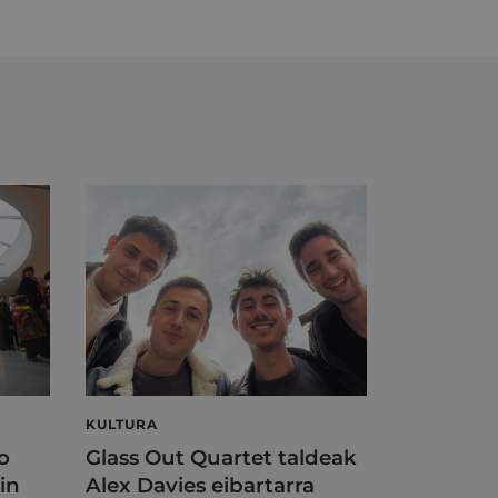
KULTURA
o
Glass Out Quartet taldeak
in
Alex Davies eibartarra