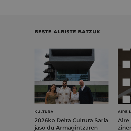
BESTE ALBISTE BATZUK
KULTURA
AIRE 
2026ko Delta Cultura Saria
Aire
jaso du Armagintzaren
zine