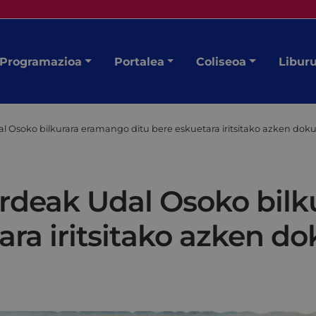
Programazioa
Portalea
Coliseoa
Libur
al Osoko bilkurara eramango ditu bere eskuetara iritsitako azken d
ordeak Udal Osoko bil
ara iritsitako azken 