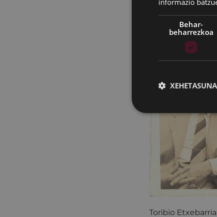
informazio batzu
Behar-
beharrezkoa
XEHETASUNA
Toribio Etxebarria