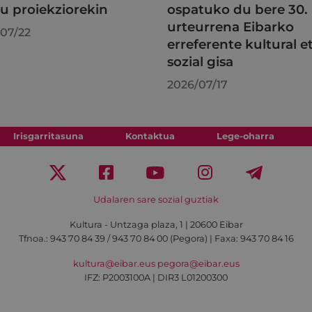
au proiekziorekin
ospatuko du bere 30.
urteurrena Eibarko
07/22
erreferente kultural e
sozial gisa
2026/07/17
Irisgarritasuna
Kontaktua
Lege-oharra
Udalaren sare sozial guztiak
Kultura - Untzaga plaza, 1 | 20600 Eibar
Tfnoa.:
943 70 84 39 / 943 70 84 00 (Pegora)
| Faxa: 943 70 84 16
kultura@eibar.eus
pegora@eibar.eus
IFZ: P2003100A | DIR3 L01200300