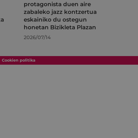
protagonista duen aire
zabaleko jazz kontzertua
ta
eskainiko du ostegun
honetan Bizikleta Plazan
2026/07/14
Cookien politika