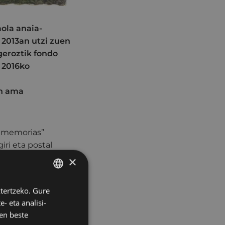
ola anaia-
 2013an utzi zuen
geroztik fondo
k 2016ko
en ama
is memorias”
iri eta postal
liatuta
×
ztertzeko. Gure
BASQUE
kiak izan arren,
- eta analisi-
guzti horiek
SPANISH
en beste
 ondoren.