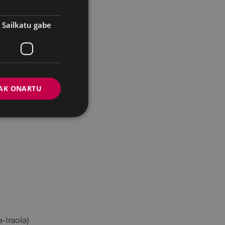
Sailkatu gabe
AK ONARTU
-Iraola)