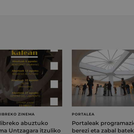
LIBREKO ZINEMA
PORTALEA
 libreko abuztuko
Portaleak programazi
ma Untzagara itzuliko
berezi eta zabal batek