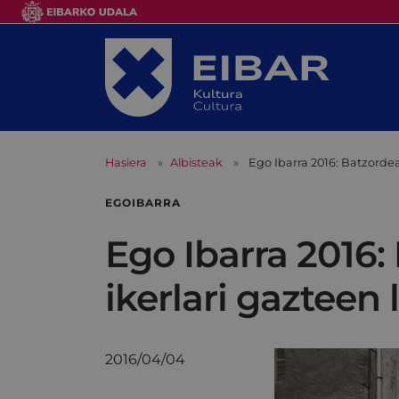
Hasiera
Albisteak
Ego Ibarra 2016: Batzordea
EGOIBARRA
Ego Ibarra 2016:
ikerlari gazteen
2016/04/04