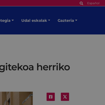
Español
utegia
Udal eskolak
Gazteria
gitekoa herriko