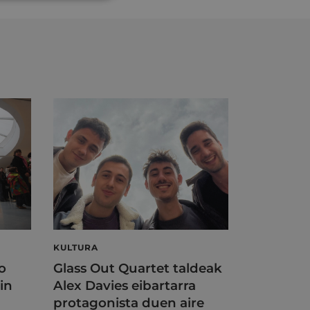
KULTURA
o
Glass Out Quartet taldeak
in
Alex Davies eibartarra
protagonista duen aire