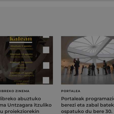
LIBREKO ZINEMA
PORTALEA
 libreko abuztuko
Portaleak programazi
ma Untzagara itzuliko
berezi eta zabal batek
au proiekziorekin
ospatuko du bere 30.