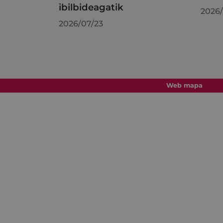
ibilbideagatik
2026/
2026/07/23
Web mapa