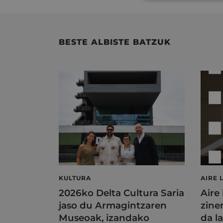
BESTE ALBISTE BATZUK
KULTURA
AIRE 
2026ko Delta Cultura Saria
Aire
jaso du Armagintzaren
zine
Museoak, izandako
da l