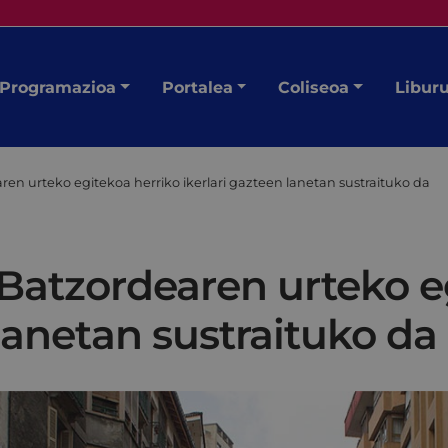
Programazioa
Portalea
Coliseoa
Libur
ren urteko egitekoa herriko ikerlari gazteen lanetan sustraituko da
 Batzordearen urteko e
 lanetan sustraituko da