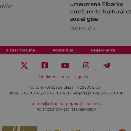
urteurrena Eibarko
07/22
erreferente kultural e
sozial gisa
2026/07/17
Irisgarritasuna
Kontaktua
Lege-oharra
Udalaren sare sozial guztiak
Kultura - Untzaga plaza, 1 | 20600 Eibar
Tfnoa.:
943 70 84 39 / 943 70 84 00 (Pegora)
| Faxa: 943 70 84 16
kultura@eibar.eus
pegora@eibar.eus
IFZ: P2003100A | DIR3 L01200300