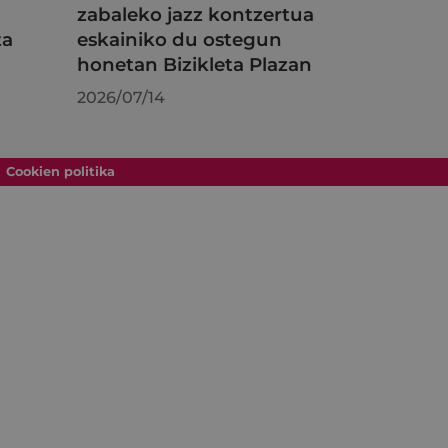
zabaleko jazz kontzertua
ta
eskainiko du ostegun
honetan Bizikleta Plazan
2026/07/14
Cookien politika