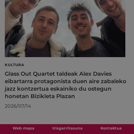
KULTURA
Glass Out Quartet taldeak Alex Davies
eibartarra protagonista duen aire zabaleko
jazz kontzertua eskainiko du ostegun
honetan Bizikleta Plazan
2026/07/14
Web mapa
Irisgarritasuna
Kontaktua