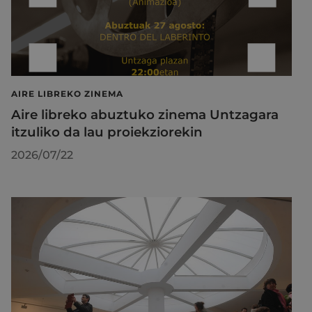
AIRE LIBREKO ZINEMA
Aire libreko abuztuko zinema Untzagara
itzuliko da lau proiekziorekin
2026/07/22