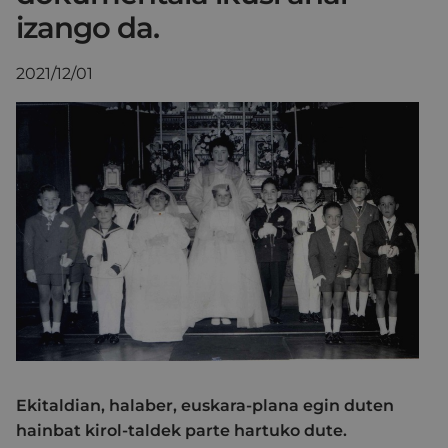
izango da.
2021/12/01
Ekitaldian, halaber, euskara-plana egin duten
hainbat kirol-taldek parte hartuko dute.