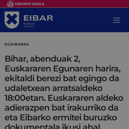
EGOIBARRA
Bihar, abenduak 2,
Euskararen Egunaren harira,
ekitaldi berezi bat egingo da
udaletxean arratsaldeko
18:00etan. Euskararen aldeko
adierazpen bat irakurriko da
eta Eibarko ermitei buruzko
dokumentala ikusi ahal