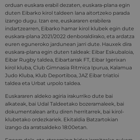
orduan euskara erabil dezaten, euskara-plana egin
duten Eibarko kirol taldeen lana aitortzeko parada
izango dugu. Izan ere, euskararen erabilera
indartzearren, Eibarko hamar kirol klubek egin dute
euskara-plana 2021/2022 denboraldirako, eta ardatza
euren eguneroko jardunean jarri dute. Hauxek dira
euskara-plana egin duten taldeak: Eibar Eskubaloia,
Eibar Rugby taldea, Eibartarrak FT, Eibar Igerixan
kirol kluba, Club Gimnasia Ritmica Ipurua, Kalamua
Judo Kluba, Klub Deportiboa, JAZ Eibar triatloi
taldea eta Urbat urpolo taldea.
Euskararen aldeko agiria irakurriko dute bai
alkateak, bai Udal Taldeetako bozeramaleek, bai
dokumentalean aritu diren herritarrek, bai kirol-
klubetako ordezkariek. Ekitaldia Batzartokian
izango da arratsaldeko 18:00etan.