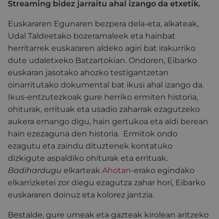
Streaming bidez jarraitu ahal izango da etxetik.
Euskararen Egunaren bezpera dela-eta, alkateak,
Udal Taldeetako bozeramaleek eta hainbat
herritarrek euskararen aldeko agiri bat irakurriko
dute udaletxeko Batzartokian. Ondoren, Eibarko
euskaran jasotako ahozko testigantzetan
oinarritutako dokumental bat ikusi ahal izango da.
Ikus-entzutezkoak gure herriko ermiten historia,
ohiturak, errituak eta usadio zaharrak ezagutzeko
aukera emango digu, hain gertukoa eta aldi berean
hain ezezaguna den historia. Ermitok ondo
ezagutu eta zaindu dituztenek kontatuko
dizkigute aspaldiko ohiturak eta errituak.
Badihardugu
elkarteak
Ahotan
-erako egindako
elkarrizketei zor diegu ezagutza zahar hori, Eibarko
euskararen doinuz eta kolorez jantzia.
Bestalde, gure umeak eta gazteak kirolean aritzeko