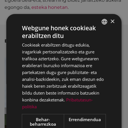
Egoera dela-eta, streaming bidez jarraitzeko aukera
egongo da,
esteka honetan
.
×
Webgune honek cookieak
erabiltzen ditu
BASQUE
BESTE ALBISTE BATZUK
Cookieak erabiltzen ditugu edukia,
SPANISH
iragarkiak pertsonalizatzeko eta gure
trafikoa aztertzeko. Gure webgunearen
erabilerari buruzko informazioa ere
partekatzen dugu gure publizitate- eta
analisi-bazkideekin, zuk eman diezun edo
haiek beren zerbitzuak erabiltzeagatik
bildu duten beste informazio batzuekin
konbina dezaketenak.
Pribatutasun-
politika
Behar-
Errendimendua
beharrezkoa