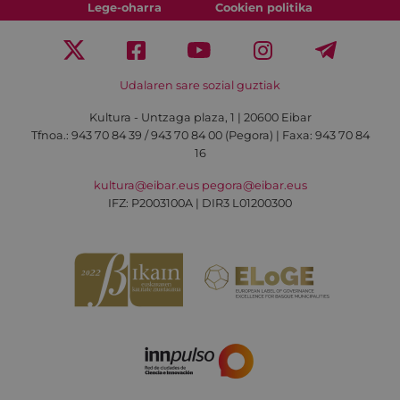
Lege-oharra
Cookien politika
Udalaren sare sozial guztiak
Kultura - Untzaga plaza, 1 | 20600 Eibar
Tfnoa.:
943 70 84 39 / 943 70 84 00 (Pegora)
| Faxa: 943 70 84
16
kultura@eibar.eus
pegora@eibar.eus
IFZ: P2003100A | DIR3 L01200300