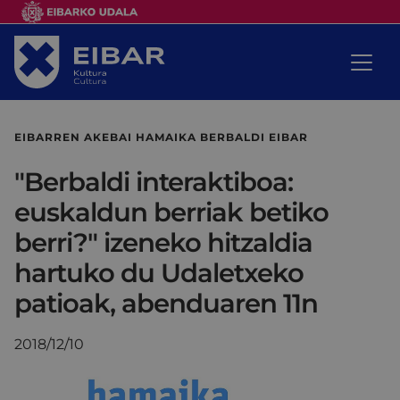
EIBARREN AKEBAI HAMAIKA BERBALDI EIBAR
"Berbaldi interaktiboa:
euskaldun berriak betiko
berri?" izeneko hitzaldia
hartuko du Udaletxeko
patioak, abenduaren 11n
2018/12/10