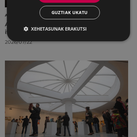
GUZTIAK UKATU
AIRE LIBREKO ZINEMA
Aire libreko abuztuko zinema Untzagara
XEHETASUNAK ERAKUTSI
itzuliko da lau proiekziorekin
2026/07/22