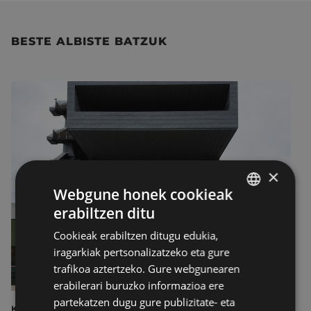
BESTE ALBISTE BATZUK
×
Webgune honek cookieak
erabiltzen ditu
BASQUE
Cookieak erabiltzen ditugu edukia,
SPANISH
iragarkiak pertsonalizatzeko eta gure
trafikoa aztertzeko. Gure webgunearen
erabilerari buruzko informazioa ere
partekatzen dugu gure publizitate- eta
KULTURA