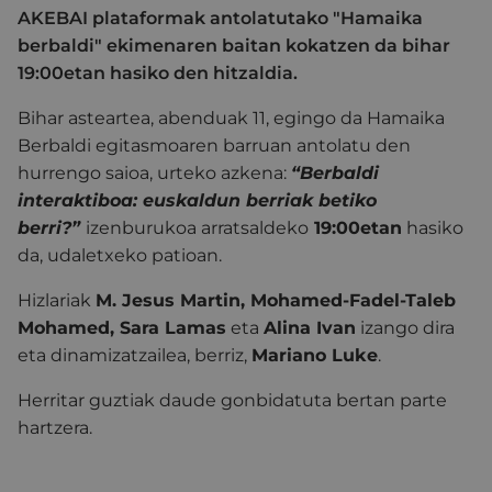
AKEBAI plataformak antolatutako "Hamaika
berbaldi" ekimenaren baitan kokatzen da bihar
19:00etan hasiko den hitzaldia.
Bihar asteartea, abenduak 11, egingo da Hamaika
Berbaldi egitasmoaren barruan antolatu den
hurrengo saioa, urteko azkena:
“Berbaldi
interaktiboa: euskaldun berriak betiko
berri?”
izenburukoa arratsaldeko
19:00etan
hasiko
da, udaletxeko patioan.
Hizlariak
M. Jesus Martin, Mohamed-Fadel-Taleb
Mohamed, Sara Lamas
eta
Alina Ivan
izango dira
eta dinamizatzailea, berriz,
Mariano Luke
.
Herritar guztiak daude gonbidatuta bertan parte
hartzera.