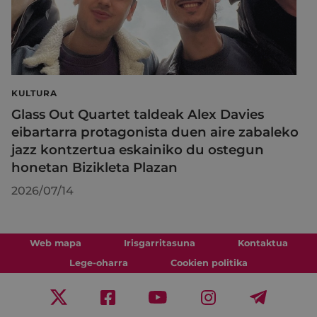
KULTURA
Glass Out Quartet taldeak Alex Davies
eibartarra protagonista duen aire zabaleko
jazz kontzertua eskainiko du ostegun
honetan Bizikleta Plazan
2026/07/14
Web mapa
Irisgarritasuna
Kontaktua
Lege-oharra
Cookien politika