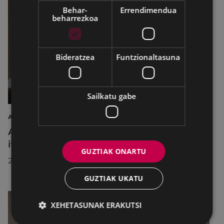
Behar-
Errendimendua
beharrezkoa
Bideratzea
Funtzionaltasuna
Sailkatu gabe
AIRE LIBREKO ZINEMA
Aire libreko abuztuko zinema Untzagara
itzuliko da lau proiekziorekin
GUZTIAK ONARTU
2026/07/22
GUZTIAK UKATU
XEHETASUNAK ERAKUTSI