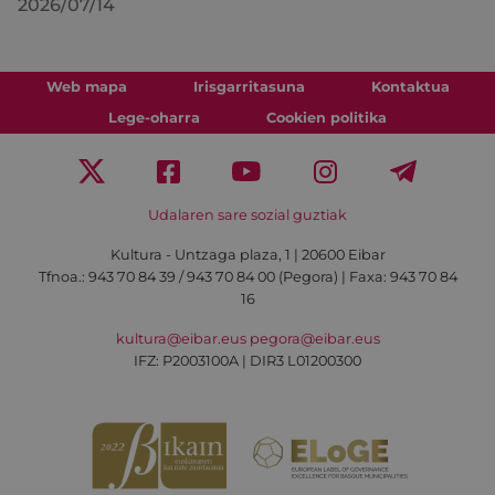
2026/07/14
Web mapa
Irisgarritasuna
Kontaktua
Lege-oharra
Cookien politika
Udalaren sare sozial guztiak
Kultura - Untzaga plaza, 1 | 20600 Eibar
Tfnoa.:
943 70 84 39 / 943 70 84 00 (Pegora)
| Faxa: 943 70 84
16
kultura@eibar.eus
pegora@eibar.eus
IFZ: P2003100A | DIR3 L01200300