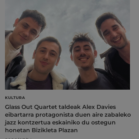
KULTURA
Glass Out Quartet taldeak Alex Davies
eibartarra protagonista duen aire zabaleko
jazz kontzertua eskainiko du ostegun
honetan Bizikleta Plazan