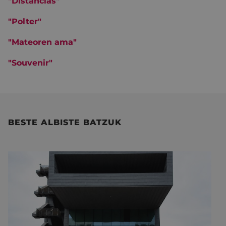
"Distancias"
"Polter"
"Mateoren ama"
"Souvenir"
BESTE ALBISTE BATZUK