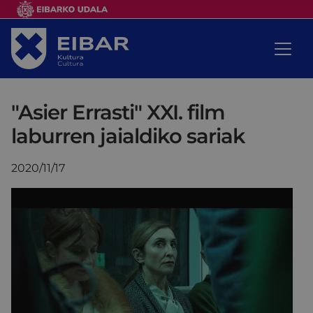
"Asier Errasti" XXI. film
laburren jaialdiko sariak
2020/11/17