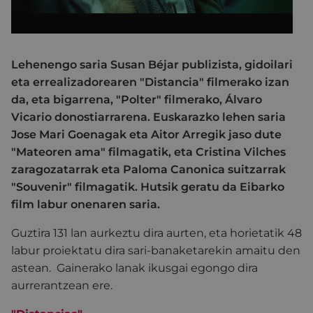
Lehenengo saria Susan Béjar publizista, gidoilari
eta errealizadorearen "Distancia" filmerako izan
da, eta bigarrena, "Polter" filmerako, Álvaro
Vicario donostiarrarena. Euskarazko lehen saria
Jose Mari Goenagak eta Aitor Arregik jaso dute
"Mateoren ama" filmagatik, eta Cristina Vilches
zaragozatarrak eta Paloma Canonica suitzarrak
"Souvenir" filmagatik. Hutsik geratu da Eibarko
film labur onenaren saria.
Guztira 131 lan aurkeztu dira aurten, eta horietatik 48
labur proiektatu dira sari-banaketarekin amaitu den
astean. Gainerako lanak ikusgai egongo dira
aurrerantzean ere.