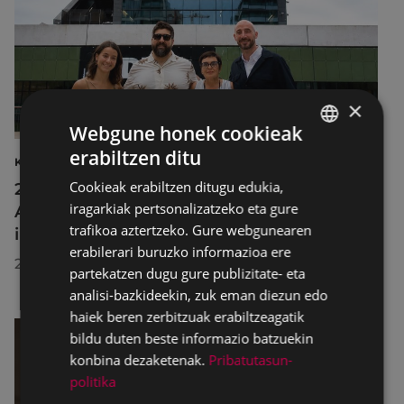
×
Webgune honek cookieak
erabiltzen ditu
BASQUE
KULTURA
Cookieak erabiltzen ditugu edukia,
2026ko Delta Cultura Saria jaso du
SPANISH
iragarkiak pertsonalizatzeko eta gure
Armagintzaren Museoak, izandako
trafikoa aztertzeko. Gure webgunearen
ibilbideagatik
erabilerari buruzko informazioa ere
2026/07/23
partekatzen dugu gure publizitate- eta
analisi-bazkideekin, zuk eman diezun edo
haiek beren zerbitzuak erabiltzeagatik
bildu duten beste informazio batzuekin
konbina dezaketenak.
Pribatutasun-
politika