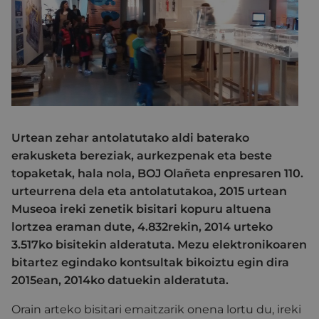
Urtean zehar antolatutako aldi baterako
erakusketa bereziak, aurkezpenak eta beste
topaketak, hala nola, BOJ Olañeta enpresaren 110.
urteurrena dela eta antolatutakoa, 2015 urtean
Museoa ireki zenetik bisitari kopuru altuena
lortzea eraman dute, 4.832rekin, 2014 urteko
3.517ko bisitekin alderatuta. Mezu elektronikoaren
bitartez egindako kontsultak bikoiztu egin dira
2015ean, 2014ko datuekin alderatuta.
Orain arteko bisitari emaitzarik onena lortu du, ireki