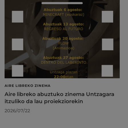
AIRE LIBREKO ZINEMA
Aire libreko abuztuko zinema Untzagara
itzuliko da lau proiekziorekin
2026/07/22