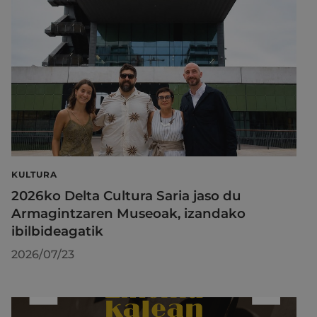
KULTURA
2026ko Delta Cultura Saria jaso du
Armagintzaren Museoak, izandako
ibilbideagatik
2026/07/23