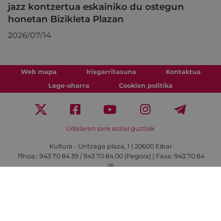
jazz kontzertua eskainiko du ostegun
honetan Bizikleta Plazan
2026/07/14
Web mapa
Irisgarritasuna
Kontaktua
Lege-oharra
Cookien politika
Udalaren sare sozial guztiak
Kultura - Untzaga plaza, 1 | 20600 Eibar
Tfnoa.:
943 70 84 39 / 943 70 84 00 (Pegora)
| Faxa: 943 70 84
16
kultura@eibar.eus
pegora@eibar.eus
IFZ: P2003100A | DIR3 L01200300