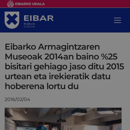
Eibarko Armagintzaren
Museoak 2014an baino %25
bisitari gehiago jaso ditu 2015
urtean eta irekieratik datu
hoberena lortu du
2016/02/04