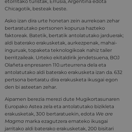
etorritako turistak, Errusia, Argentina edota
Chicagotik, besteak beste.
Asko izan dira urte honetan zein aurrekoan zehar
bertaratutako pertsonen kopurua hazteko
faktoreak. Batetik, bertatik antolatutako jarduerak;
aldi baterako erakusketak, aurkezpenak, mahai-
inguruak, topaketa teknologikoak nahiz tailer
berritzaileak. Urteko ekitaldirik jendetsuena, BOJ
Olañeta enpresaren 110.urteurrena dela eta
antolatutako aldi baterako erakusketa izan da. 632
pertsona bertaratu dira erakusketa ikusgai egon
den bi asteetan zehar.
Aipamen berezia merezi dute Mugikortasunaren
Europako Astea zela eta antolatutako bizikleta
erakusketak, 300 bertaratuekin, edota
We are
Magma
marka ezagutzera emateko ikusgai
jarritako aldi baterako erakusketak, 200 bisitari