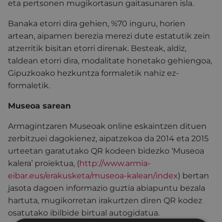
eta pertsonen mugikortasun gaitasunaren isla.
Banaka etorri dira gehien, %70 inguru, horien
artean, aipamen berezia merezi dute estatutik zein
atzerritik bisitan etorri direnak. Besteak, aldiz,
taldean etorri dira, modalitate honetako gehiengoa,
Gipuzkoako hezkuntza formaletik nahiz ez-
formaletik.
Museoa sarean
Armagintzaren Museoak online eskaintzen dituen
zerbitzuei dagokienez, aipatzekoa da 2014 eta 2015
urteetan garatutako QR kodeen bidezko ‘Museoa
kalera’ proiektua, (
http://www.armia-
eibar.eus/erakusketa/museoa-kalean/index
) bertan
jasota dagoen informazio guztia abiapuntu bezala
hartuta, mugikorretan irakurtzen diren QR kodez
osatutako ibilbide birtual autogidatua.