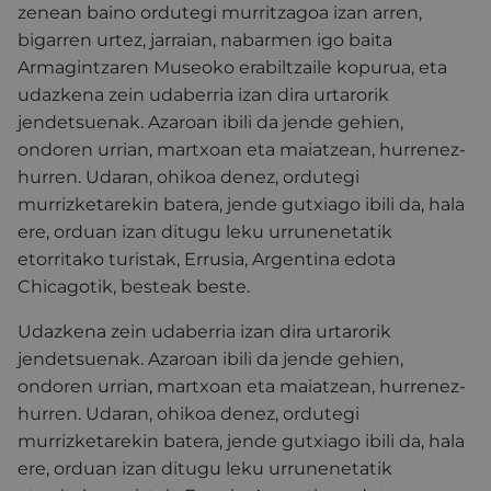
zenean baino ordutegi murritzagoa izan arren,
bigarren urtez, jarraian, nabarmen igo baita
Armagintzaren Museoko erabiltzaile kopurua, eta
udazkena zein udaberria izan dira urtarorik
jendetsuenak. Azaroan ibili da jende gehien,
ondoren urrian, martxoan eta maiatzean, hurrenez-
hurren. Udaran, ohikoa denez, ordutegi
murrizketarekin batera, jende gutxiago ibili da, hala
ere, orduan izan ditugu leku urrunenetatik
etorritako turistak, Errusia, Argentina edota
Chicagotik, besteak beste.
Udazkena zein udaberria izan dira urtarorik
jendetsuenak. Azaroan ibili da jende gehien,
ondoren urrian, martxoan eta maiatzean, hurrenez-
hurren. Udaran, ohikoa denez, ordutegi
murrizketarekin batera, jende gutxiago ibili da, hala
ere, orduan izan ditugu leku urrunenetatik