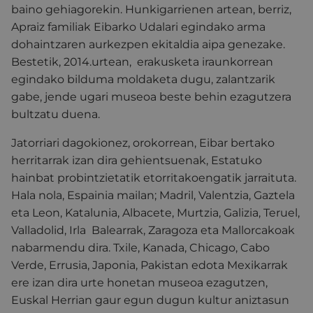
baino gehiagorekin. Hunkigarrienen artean, berriz,
Apraiz familiak Eibarko Udalari egindako arma
dohaintzaren aurkezpen ekitaldia aipa genezake.
Bestetik, 2014.urtean, erakusketa iraunkorrean
egindako bilduma moldaketa dugu, zalantzarik
gabe, jende ugari museoa beste behin ezagutzera
bultzatu duena.
Jatorriari dagokionez, orokorrean, Eibar bertako
herritarrak izan dira gehientsuenak, Estatuko
hainbat probintzietatik etorritakoengatik jarraituta.
Hala nola, Espainia mailan; Madril, Valentzia, Gaztela
eta Leon, Katalunia, Albacete, Murtzia, Galizia, Teruel,
Valladolid, Irla Balearrak, Zaragoza eta Mallorcakoak
nabarmendu dira. Txile, Kanada, Chicago, Cabo
Verde, Errusia, Japonia, Pakistan edota Mexikarrak
ere izan dira urte honetan museoa ezagutzen,
Euskal Herrian gaur egun dugun kultur aniztasun