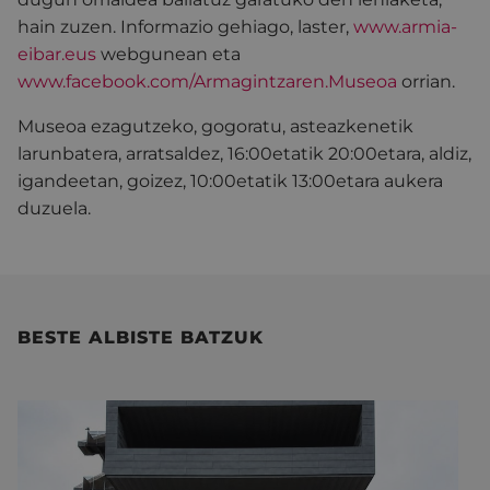
hain zuzen. Informazio gehiago, laster,
www.armia-
eibar.eus
webgunean eta
www.facebook.com/Armagintzaren.Museoa
orrian.
Museoa ezagutzeko, gogoratu, asteazkenetik
larunbatera, arratsaldez, 16:00etatik 20:00etara, aldiz,
igandeetan, goizez, 10:00etatik 13:00etara aukera
duzuela.
BESTE ALBISTE BATZUK