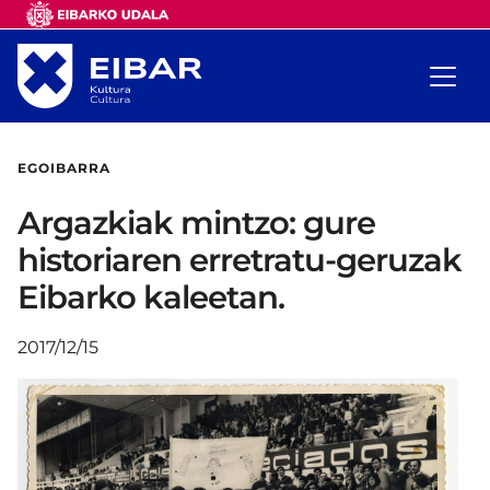
EGOIBARRA
Argazkiak mintzo: gure
historiaren erretratu-geruzak
Eibarko kaleetan.
2017/12/15