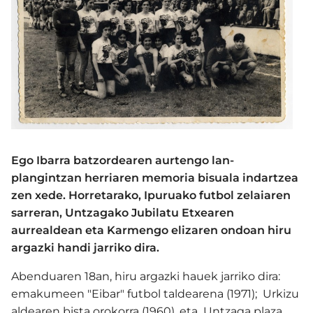
Ego Ibarra batzordearen aurtengo lan-
plangintzan herriaren memoria bisuala indartzea
zen xede. Horretarako, Ipuruako futbol zelaiaren
sarreran, Untzagako Jubilatu Etxearen
aurrealdean eta Karmengo elizaren ondoan hiru
argazki handi jarriko dira.
Abenduaren 18an, hiru argazki hauek jarriko dira:
emakumeen "Eibar" futbol taldearena (1971); Urkizu
aldearen bista orokorra (1960), eta Untzaga plaza