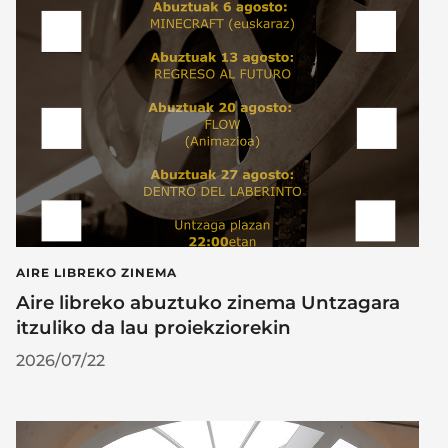
AIRE LIBREKO ZINEMA
Aire libreko abuztuko zinema Untzagara
itzuliko da lau proiekziorekin
2026/07/22