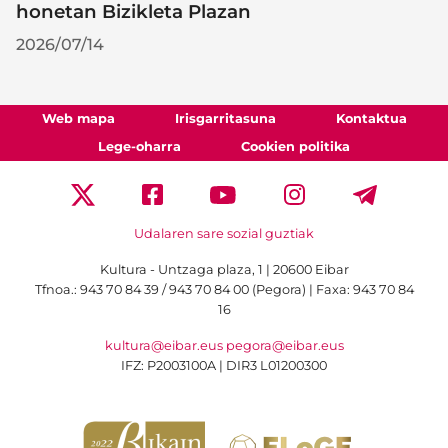
honetan Bizikleta Plazan
2026/07/14
Web mapa
Irisgarritasuna
Kontaktua
Lege-oharra
Cookien politika
Udalaren sare sozial guztiak
Kultura - Untzaga plaza, 1 | 20600 Eibar
Tfnoa.:
943 70 84 39 / 943 70 84 00 (Pegora)
| Faxa: 943 70 84
16
kultura@eibar.eus
pegora@eibar.eus
IFZ: P2003100A | DIR3 L01200300