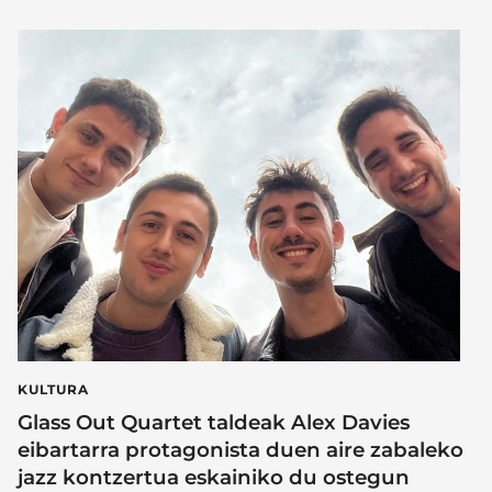
KULTURA
Glass Out Quartet taldeak Alex Davies
eibartarra protagonista duen aire zabaleko
jazz kontzertua eskainiko du ostegun