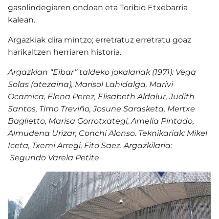
gasolindegiaren ondoan eta Toribio Etxebarria
kalean.
Argazkiak dira mintzo; erretratuz erretratu goaz
harikaltzen herriaren historia.
Argazkian “Eibar” taldeko jokalariak (1971): Vega
Solas (atezaina), Marisol Lahidalga, Marivi
Ocamica, Elena Perez, Elisabeth Aldalur, Judith
Santos, Timo Treviño, Josune Sarasketa, Mertxe
Baglietto, Marisa Gorrotxategi, Amelia Pintado,
Almudena Urizar, Conchi Alonso. Teknikariak: Mikel
Iceta, Txemi Arregi, Fito Saez. Argazkilaria:
Segundo Varela Petite