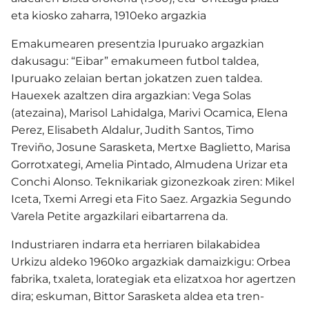
eta kiosko zaharra, 1910eko argazkia
Emakumearen presentzia Ipuruako argazkian
dakusagu: “Eibar” emakumeen futbol taldea,
Ipuruako zelaian bertan jokatzen zuen taldea.
Hauexek azaltzen dira argazkian: Vega Solas
(atezaina), Marisol Lahidalga, Marivi Ocamica, Elena
Perez, Elisabeth Aldalur, Judith Santos, Timo
Treviño, Josune Sarasketa, Mertxe Baglietto, Marisa
Gorrotxategi, Amelia Pintado, Almudena Urizar eta
Conchi Alonso. Teknikariak gizonezkoak ziren: Mikel
Iceta, Txemi Arregi eta Fito Saez. Argazkia Segundo
Varela Petite argazkilari eibartarrena da.
Industriaren indarra eta herriaren bilakabidea
Urkizu aldeko 1960ko argazkiak damaizkigu: Orbea
fabrika, txaleta, lorategiak eta elizatxoa hor agertzen
dira; eskuman, Bittor Sarasketa aldea eta tren-