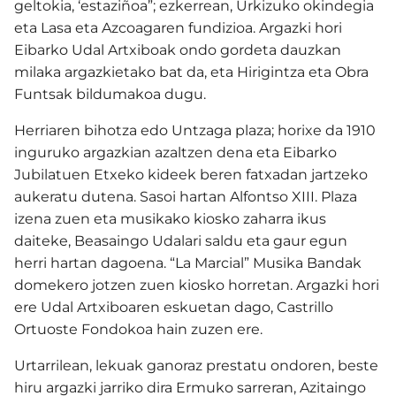
geltokia, ‘estaziñoa”; ezkerrean, Urkizuko okindegia
eta Lasa eta Azcoagaren fundizioa. Argazki hori
Eibarko Udal Artxiboak ondo gordeta dauzkan
milaka argazkietako bat da, eta Hirigintza eta Obra
Funtsak bildumakoa dugu.
Herriaren bihotza edo Untzaga plaza; horixe da 1910
inguruko argazkian azaltzen dena eta Eibarko
Jubilatuen Etxeko kideek beren fatxadan jartzeko
aukeratu dutena. Sasoi hartan Alfontso XIII. Plaza
izena zuen eta musikako kiosko zaharra ikus
daiteke, Beasaingo Udalari saldu eta gaur egun
herri hartan dagoena. “La Marcial” Musika Bandak
domekero jotzen zuen kiosko horretan. Argazki hori
ere Udal Artxiboaren eskuetan dago, Castrillo
Ortuoste Fondokoa hain zuzen ere.
Urtarrilean, lekuak ganoraz prestatu ondoren, beste
hiru argazki jarriko dira Ermuko sarreran, Azitaingo