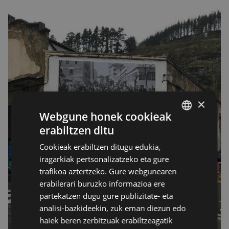
×
Webgune honek cookieak
erabiltzen ditu
BASQUE
Cookieak erabiltzen ditugu edukia,
SPANISH
iragarkiak pertsonalizatzeko eta gure
trafikoa aztertzeko. Gure webgunearen
erabilerari buruzko informazioa ere
partekatzen dugu gure publizitate- eta
analisi-bazkideekin, zuk eman diezun edo
haiek beren zerbitzuak erabiltzeagatik