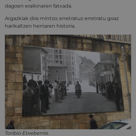
dagoen eraikinaren fatxada.
Argazkiak dira mintzo; erretratuz erretratu goaz
harikaltzen herriaren historia.
Toribio Etxeberria.