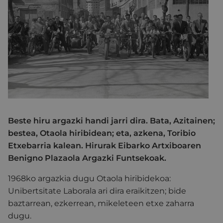
Beste hiru argazki handi jarri dira. Bata, Azitainen;
bestea, Otaola hiribidean; eta, azkena, Toribio
Etxebarria kalean. Hirurak Eibarko Artxiboaren
Benigno Plazaola Argazki Funtsekoak.
1968ko argazkia dugu Otaola hiribidekoa:
Unibertsitate Laborala ari dira eraikitzen; bide
baztarrean, ezkerrean, mikeleteen etxe zaharra
dugu.