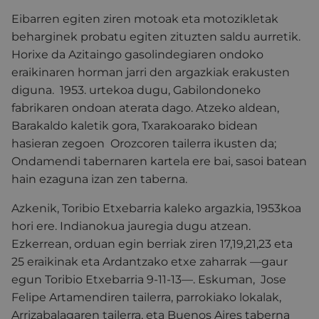
Eibarren egiten ziren motoak eta motozikletak
beharginek probatu egiten zituzten saldu aurretik.
Horixe da Azitaingo gasolindegiaren ondoko
eraikinaren horman jarri den argazkiak erakusten
diguna. 1953. urtekoa dugu, Gabilondoneko
fabrikaren ondoan aterata dago. Atzeko aldean,
Barakaldo kaletik gora, Txarakoarako bidean
hasieran zegoen Orozcoren tailerra ikusten da;
Ondamendi tabernaren kartela ere bai, sasoi batean
hain ezaguna izan zen taberna.
Azkenik, Toribio Etxebarria kaleko argazkia, 1953koa
hori ere. Indianokua jauregia dugu atzean.
Ezkerrean, orduan egin berriak ziren 17,19,21,23 eta
25 eraikinak eta Ardantzako etxe zaharrak —gaur
egun Toribio Etxebarria 9-11-13—. Eskuman, Jose
Felipe Artamendiren tailerra, parrokiako lokalak,
Arrizabalagaren tailerra, eta Buenos Aires taberna