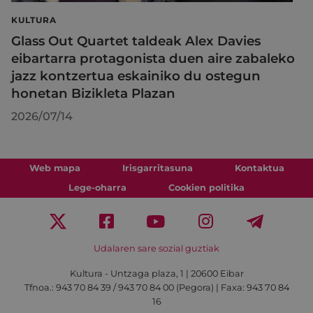
KULTURA
Glass Out Quartet taldeak Alex Davies
eibartarra protagonista duen aire zabaleko
jazz kontzertua eskainiko du ostegun
honetan Bizikleta Plazan
2026/07/14
Web mapa
Irisgarritasuna
Kontaktua
Lege-oharra
Cookien politika
Udalaren sare sozial guztiak
Kultura - Untzaga plaza, 1 | 20600 Eibar
Tfnoa.:
943 70 84 39 / 943 70 84 00 (Pegora)
| Faxa: 943 70 84
16