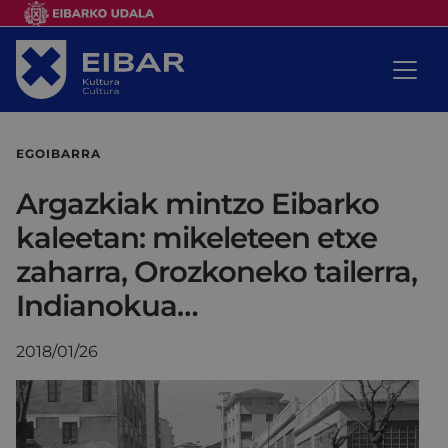
EGOIBARRA
Argazkiak mintzo Eibarko
kaleetan: mikeleteen etxe
zaharra, Orozkoneko tailerra,
Indianokua…
2018/01/26