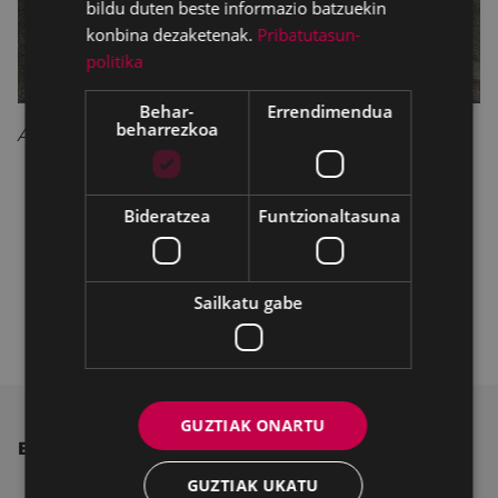
bildu duten beste informazio batzuekin
konbina dezaketenak.
Pribatutasun-
politika
Behar-
Errendimendua
beharrezkoa
Azitain.
Bideratzea
Funtzionaltasuna
Sailkatu gabe
GUZTIAK ONARTU
BESTE ALBISTE BATZUK
GUZTIAK UKATU