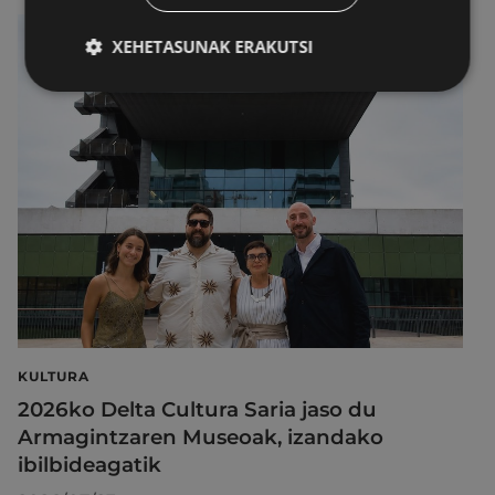
XEHETASUNAK ERAKUTSI
KULTURA
2026ko Delta Cultura Saria jaso du
Armagintzaren Museoak, izandako
ibilbideagatik