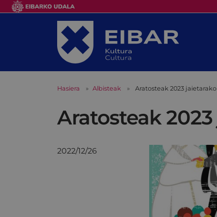
Hasiera
Albisteak
Aratosteak 2023 jaietarako
Aratosteak 2023 
2022/12/26