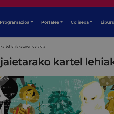
Programazioa
Portalea
Coliseoa
Libur
 kartel lehiaketaren deialdia
jaietarako kartel lehia