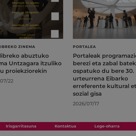
LIBREKO ZINEMA
PORTALEA
 libreko abuztuko
Portaleak programazi
ma Untzagara itzuliko
berezi eta zabal batek
au proiekziorekin
ospatuko du bere 30.
urteurrena Eibarko
07/22
erreferente kultural e
sozial gisa
2026/07/17
Irisgarritasuna
Kontaktua
Lege-oharra