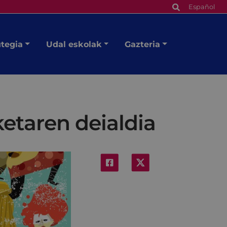
Español
utegia
Udal eskolak
Gazteria
ketaren deialdia