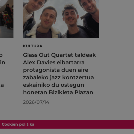
KULTURA
o
Glass Out Quartet taldeak
in
Alex Davies eibartarra
protagonista duen aire
zabaleko jazz kontzertua
ta
eskainiko du ostegun
honetan Bizikleta Plazan
2026/07/14
Cookien politika