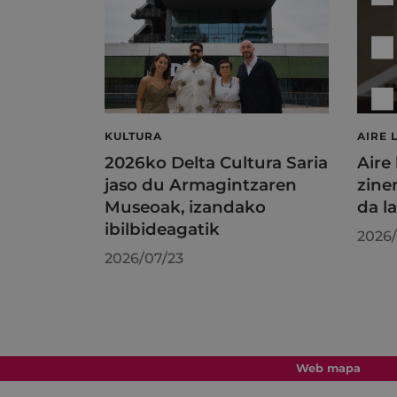
KULTURA
AIRE 
2026ko Delta Cultura Saria
Aire
jaso du Armagintzaren
zine
Museoak, izandako
da l
ibilbideagatik
2026/
2026/07/23
Web mapa