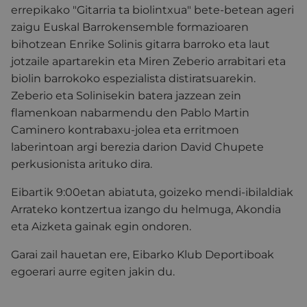
errepikako "Gitarria ta biolintxua" bete-betean ageri
zaigu Euskal Barrokensemble formazioaren
bihotzean Enrike Solinis gitarra barroko eta laut
jotzaile apartarekin eta Miren Zeberio arrabitari eta
biolin barrokoko espezialista distiratsuarekin.
Zeberio eta Solinisekin batera jazzean zein
flamenkoan nabarmendu den Pablo Martin
Caminero kontrabaxu-jolea eta erritmoen
laberintoan argi berezia darion David Chupete
perkusionista arituko dira.
Eibartik 9:00etan abiatuta, goizeko mendi-ibilaldiak
Arrateko kontzertua izango du helmuga, Akondia
eta Aizketa gainak egin ondoren.
Garai zail hauetan ere, Eibarko Klub Deportiboak
egoerari aurre egiten jakin du.