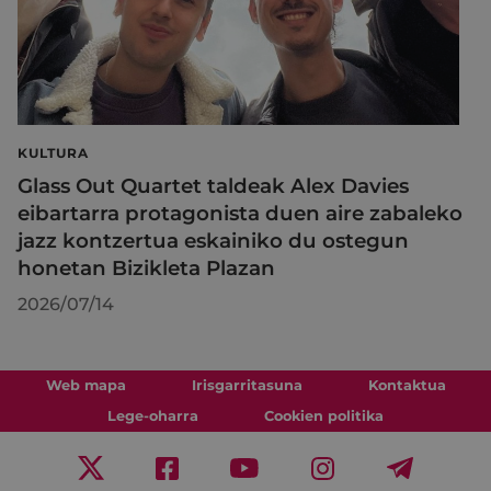
KULTURA
Glass Out Quartet taldeak Alex Davies
eibartarra protagonista duen aire zabaleko
jazz kontzertua eskainiko du ostegun
honetan Bizikleta Plazan
2026/07/14
Web mapa
Irisgarritasuna
Kontaktua
Lege-oharra
Cookien politika