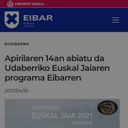
EGOIBARRA
Apirilaren 14an abiatu da
Udaberriko Euskal Jaiaren
programa Eibarren
2021/04/16