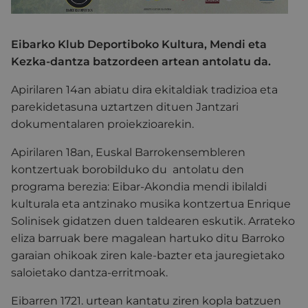
Eibarko Klub Deportiboko Kultura, Mendi eta
Kezka-dantza batzordeen artean antolatu da.
Apirilaren 14an abiatu dira ekitaldiak tradizioa eta
parekidetasuna uztartzen dituen Jantzari
dokumentalaren proiekzioarekin.
Apirilaren 18an, Euskal Barrokensembleren
kontzertuak borobilduko du antolatu den
programa berezia: Eibar-Akondia mendi ibilaldi
kulturala eta antzinako musika kontzertua Enrique
Solinisek gidatzen duen taldearen eskutik. Arrateko
eliza barruak bere magalean hartuko ditu Barroko
garaian ohikoak ziren kale-bazter eta jauregietako
saloietako dantza-erritmoak.
Eibarren 1721. urtean kantatu ziren kopla batzuen