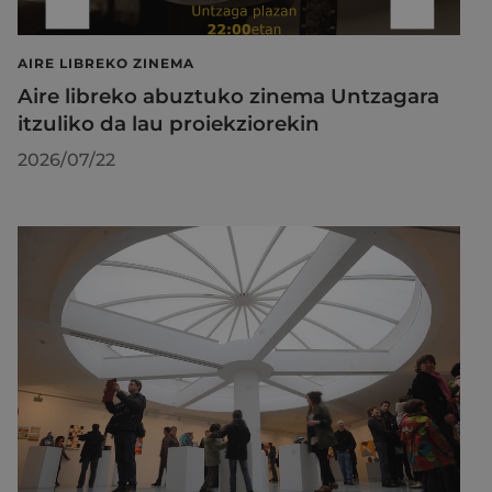
AIRE LIBREKO ZINEMA
Aire libreko abuztuko zinema Untzagara
itzuliko da lau proiekziorekin
2026/07/22