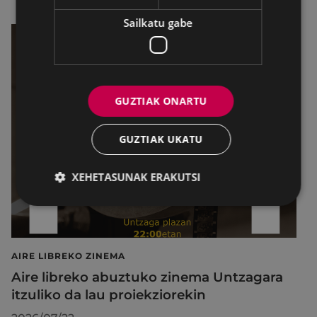
Sailkatu gabe
GUZTIAK ONARTU
GUZTIAK UKATU
XEHETASUNAK ERAKUTSI
AIRE LIBREKO ZINEMA
Aire libreko abuztuko zinema Untzagara
itzuliko da lau proiekziorekin