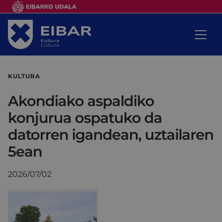
KULTURA
Akondiako aspaldiko
konjurua ospatuko da
datorren igandean, uztailaren
5ean
2026/07/02