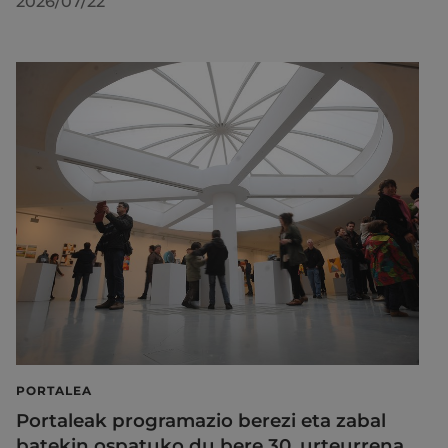
2026/07/22
PORTALEA
Portaleak programazio berezi eta zabal
batekin ospatuko du bere 30. urteurrena