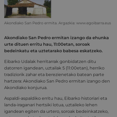
Akondiako San Pedro ermita. Argazkia: www.egoibarra.eus
Akondiako San Pedro ermitan izango da ehunka
urte dituen erritu hau, 11:00etan, soroak
bedeinkatu eta uztetarako babesa eskatzeko.
Eibarko Udalak herritarrak gonbidatzen ditu
datorren igandean, uztailak 5 (11:00etan), herriko
tradiziorik zahar eta berezienetako batean parte
hartzera: Akondiako San Pedro ermitan izango den
Akondiako konjurua.
Aspaldi-aspaldiko erritu hau, Eibarko historiari eta
landa-iraganari hertsiki lotua, uztaileko lehen
igandean egiten da urtero, soroak bedeinkatzeko,