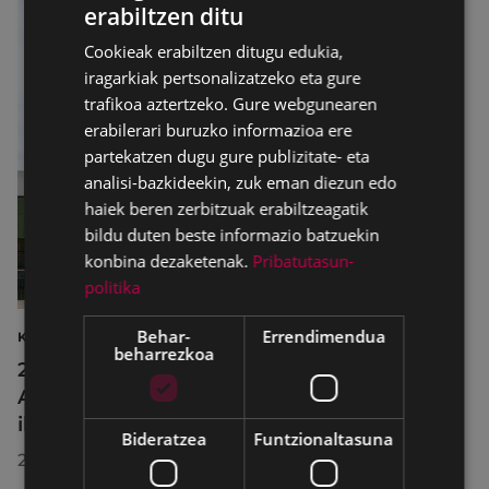
erabiltzen ditu
BASQUE
Cookieak erabiltzen ditugu edukia,
SPANISH
iragarkiak pertsonalizatzeko eta gure
trafikoa aztertzeko. Gure webgunearen
erabilerari buruzko informazioa ere
partekatzen dugu gure publizitate- eta
analisi-bazkideekin, zuk eman diezun edo
haiek beren zerbitzuak erabiltzeagatik
bildu duten beste informazio batzuekin
konbina dezaketenak.
Pribatutasun-
politika
Behar-
Errendimendua
KULTURA
beharrezkoa
2026ko Delta Cultura Saria jaso du
Armagintzaren Museoak, izandako
ibilbideagatik
Bideratzea
Funtzionaltasuna
2026/07/23