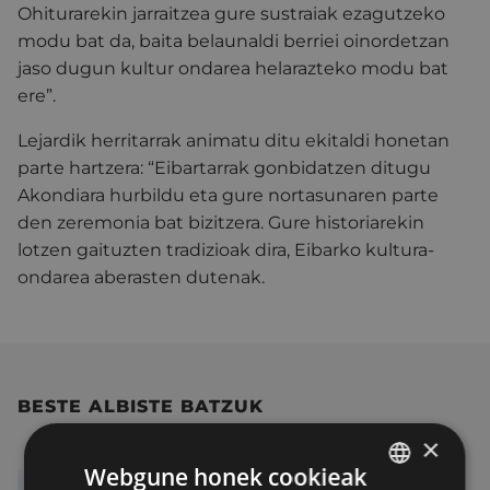
Ohiturarekin jarraitzea gure sustraiak ezagutzeko
modu bat da, baita belaunaldi berriei oinordetzan
jaso dugun kultur ondarea helarazteko modu bat
ere”.
Lejardik herritarrak animatu ditu ekitaldi honetan
parte hartzera: “Eibartarrak gonbidatzen ditugu
Akondiara hurbildu eta gure nortasunaren parte
den zeremonia bat bizitzera.
Gure historiarekin
lotzen gaituzten tradizioak dira, Eibarko kultura-
ondarea aberasten dutenak.
BESTE ALBISTE BATZUK
×
Webgune honek cookieak