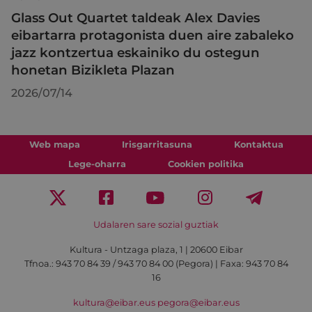
Glass Out Quartet taldeak Alex Davies
eibartarra protagonista duen aire zabaleko
jazz kontzertua eskainiko du ostegun
honetan Bizikleta Plazan
2026/07/14
Web mapa
Irisgarritasuna
Kontaktua
Lege-oharra
Cookien politika
Udalaren sare sozial guztiak
Kultura - Untzaga plaza, 1 | 20600 Eibar
Tfnoa.:
943 70 84 39 / 943 70 84 00 (Pegora)
| Faxa: 943 70 84
16
kultura@eibar.eus
pegora@eibar.eus