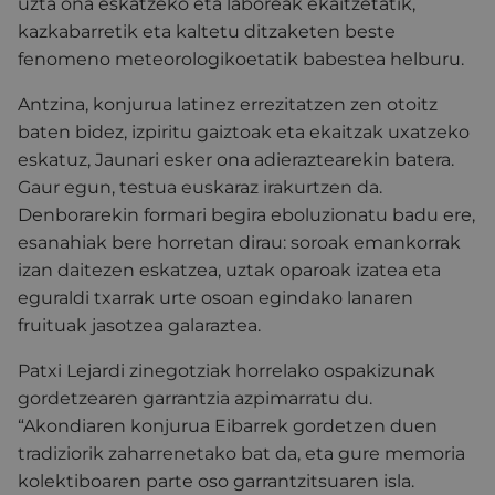
uzta ona eskatzeko eta laboreak ekaitzetatik,
kazkabarretik eta kaltetu ditzaketen beste
fenomeno meteorologikoetatik babestea helburu.
Antzina, konjurua latinez errezitatzen zen otoitz
baten bidez, izpiritu gaiztoak eta ekaitzak uxatzeko
eskatuz, Jaunari esker ona adieraztearekin batera.
Gaur egun, testua euskaraz irakurtzen da.
Denborarekin formari begira eboluzionatu badu ere,
esanahiak bere horretan dirau: soroak emankorrak
izan daitezen eskatzea, uztak oparoak izatea eta
eguraldi txarrak urte osoan egindako lanaren
fruituak jasotzea galaraztea.
Patxi Lejardi zinegotziak horrelako ospakizunak
gordetzearen garrantzia azpimarratu du.
“Akondiaren konjurua Eibarrek gordetzen duen
tradiziorik zaharrenetako bat da, eta gure memoria
kolektiboaren parte oso garrantzitsuaren isla.