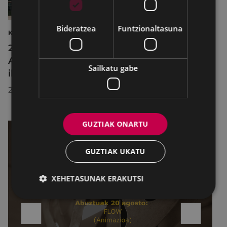
Bideratzea
Funtzionaltasuna
KULTURA
2026ko Delta Cultura Saria jaso du
Armagintzaren Museoak, izandako
Sailkatu gabe
ibilbideagatik
2026/07/23
GUZTIAK ONARTU
GUZTIAK UKATU
XEHETASUNAK ERAKUTSI