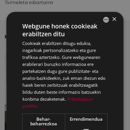
Tximeleta eibartarra
×
Webgune honek cookieak
erabiltzen ditu
BASQUE
BESTE ALBISTE BATZUK
Cookieak erabiltzen ditugu edukia,
SPANISH
iragarkiak pertsonalizatzeko eta gure
trafikoa aztertzeko. Gure webgunearen
erabilerari buruzko informazioa ere
partekatzen dugu gure publizitate- eta
analisi-bazkideekin, zuk eman diezun edo
haiek beren zerbitzuak erabiltzeagatik
bildu duten beste informazio batzuekin
konbina dezaketenak.
Pribatutasun-
politika
Behar-
Errendimendua
beharrezkoa