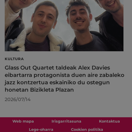
KULTURA
Glass Out Quartet taldeak Alex Davies
eibartarra protagonista duen aire zabaleko
jazz kontzertua eskainiko du ostegun
honetan Bizikleta Plazan
2026/07/14
Web mapa
Irisgarritasuna
Kontaktua
Lege-oharra
Cookien politika