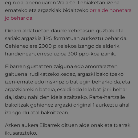
egin da, abenduaren 2ra arte. Lehiaketan izena
emateko eta argazkiak bidaltzeko
orrialde honetara
jo behar da
.
Oinarri aldatuetan daude xehetasun guztiak eta
sariak: argazkia JPG formatuan aurkeztu behar da.
Gehienez ere 2000 pixelekoa izango da alderik
handienean; erresoluzioa 300 ppp-koa izanik.
Eibarren gustatzen zaiguna edo amorrarazten
gaituena irudikatzeko xedez, argazki bakoitzeko
izen-emate edo inskripzio bat egin beharko da, eta
argazkiarekin batera, esaldi edo lelo bat jarri behar
da, islatu nahi den ideia azaltzeko. Parte-hartzaile
bakoitzak gehienez argazki original 1 aurkeztu ahal
izango du atal bakoitzean.
Azken aukera Eibarrek dituen alde onak eta txarrak
ikusarazteko.