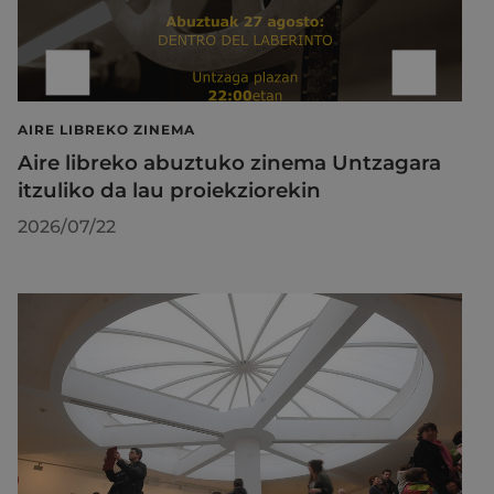
AIRE LIBREKO ZINEMA
Aire libreko abuztuko zinema Untzagara
itzuliko da lau proiekziorekin
2026/07/22