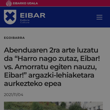
EGOIBARRA
Abenduaren 2ra arte luzatu
da “Harro nago zutaz, Eibar!
vs. Amorratu egiten nauzu,
Eibar!” argazki-lehiaketara
aurkezteko epea
2021/11/04