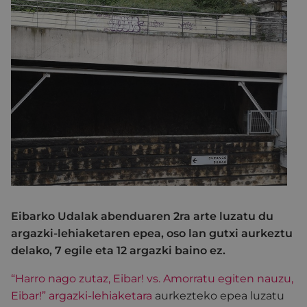
Eibarko Udalak abenduaren 2ra arte luzatu du
argazki-lehiaketaren epea, oso lan gutxi aurkeztu
delako, 7 egile eta 12 argazki baino ez.
“Harro nago zutaz, Eibar! vs. Amorratu egiten nauzu,
Eibar!” argazki-lehiaketara
aurkezteko epea luzatu