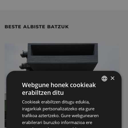
BESTE ALBISTE BATZUK
×
Webgune honek cookieak
erabiltzen ditu
BASQUE
Cookieak erabiltzen ditugu edukia,
SPANISH
iragarkiak pertsonalizatzeko eta gure
trafikoa aztertzeko. Gure webgunearen
erabilerari buruzko informazioa ere