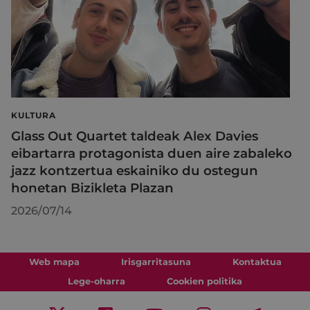
KULTURA
Glass Out Quartet taldeak Alex Davies
eibartarra protagonista duen aire zabaleko
jazz kontzertua eskainiko du ostegun
honetan Bizikleta Plazan
2026/07/14
Web mapa
Irisgarritasuna
Kontaktua
Lege-oharra
Cookien politika