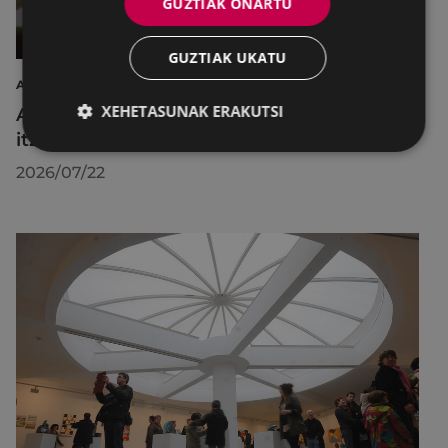
GUZTIAK ONARTU
GUZTIAK UKATU
AIRE LIBREKO ZINEMA
XEHETASUNAK ERAKUTSI
Aire libreko abuztuko zinema Untzagara
itzuliko da lau proiekziorekin
2026/07/22