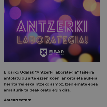
Eibarko Udalak "Antzerki laborategia" tailerra
antolatu du arte eszenikoen lanketa eta aukera
herritarrei eskaintzeko asmoz. Izen emate epea
amaiturik taldeak osatu egin dira.
Astearteetan: