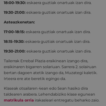
18:00-19:30:
eskaera guztiak onartuak izan dira.
19:30-21:
00:
eskaera guztiak onartuak izan dira.
Asteazkenetan:
17:00-18:15:
eskaera guztiak onartuak izan dira.
18:15-19:30:
eskaera guztiak onartuak izan dira.
19:30-21:00:
eskaera guztiak onartuak izan dira.
Tailerrak Errebal Plazia eraikinean izango dira,
eraikinaren bigarren solariuan. Sarrera 2. solairuan
bertan dagoen atetik izango da, Muzategi kaletik.
Irteera ere ate beretik egingo da.
Klaseak otsailaren 4ean edo 5ean hasiko dira
taldearen arabera. Lehendabiziko klase egunean
matrikula orria
irakasleari entregatu beharko zaio.