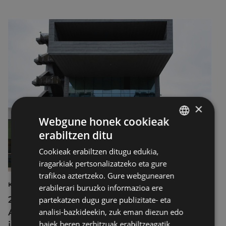
×
Webgune honek cookieak
erabiltzen ditu
BASQUE
Cookieak erabiltzen ditugu edukia,
SPANISH
iragarkiak pertsonalizatzeko eta gure
trafikoa aztertzeko. Gure webgunearen
KULTURA
erabilerari buruzko informazioa ere
2026ko Delta Cultura Saria jaso du
partekatzen dugu gure publizitate- eta
Armagintzaren Museoak, izandako
analisi-bazkideekin, zuk eman diezun edo
haiek beren zerbitzuak erabiltzeagatik
ibilbideagatik