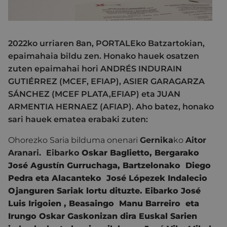
2022ko urriaren 8an, PORTALEko Batzartokian,
epaimahaia bildu zen. Honako hauek osatzen
zuten epaimahai hori ANDRÉS INDURAIN
GUTIÉRREZ (MCEF, EFIAP), ASIER GARAGARZA
SÁNCHEZ (MCEF PLATA,EFIAP) eta JUAN
ARMENTIA HERNAEZ (AFIAP). Aho batez, honako
sari hauek ematea erabaki zuten:
Ohorezko Saria bilduma onenari
Gernika
ko
Aitor
Aranari. Eibarko
Oskar Baglietto, Bergarako
José Agustín Gurruchaga, Bartzelonako Diego
Pedra eta Alacanteko José Lópezek
Indalecio
Ojanguren Sariak
lortu dituzte. Eibarko José
Luis Irigoien , Beasaingo Manu Barreiro eta
Irungo Oskar Gaskonizan dira Euskal Sarien