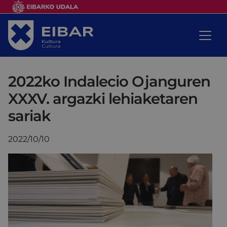
2022ko Indalecio Ojanguren
XXXV. argazki lehiaketaren
sariak
2022/10/10