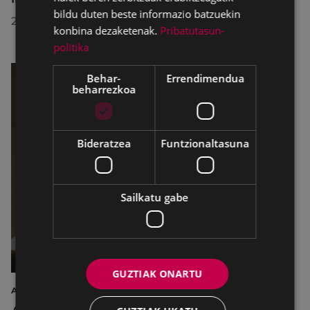
bildu duten beste informazio batzuekin
2026/07/23
konbina dezaketenak.
Pribatutasun-
politika
Behar-
Errendimendua
beharrezkoa
Bideratzea
Funtzionaltasuna
Sailkatu gabe
GUZTIAK ONARTU
AIRE LIBREKO ZINEMA