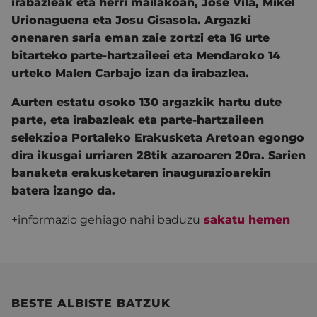
irabazleak eta herri mailakoan, José Vila, Mikel
Urionaguena eta Josu Gisasola. Argazki
onenaren saria eman zaie zortzi eta 16 urte
bitarteko parte-hartzaileei eta Mendaroko 14
urteko Malen Carbajo izan da irabazlea.
Aurten estatu osoko 130 argazkik hartu dute
parte, eta irabazleak eta parte-hartzaileen
selekzioa Portaleko Erakusketa Aretoan egongo
dira ikusgai urriaren 28tik azaroaren 20ra. Sarien
banaketa erakusketaren inaugurazioarekin
batera izango da.
+informazio gehiago nahi baduzu
sakatu hemen
BESTE ALBISTE BATZUK