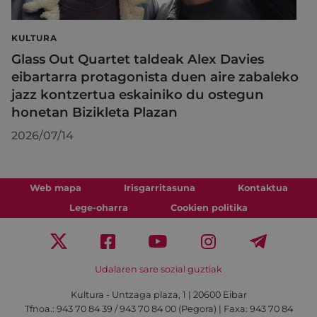
KULTURA
Glass Out Quartet taldeak Alex Davies
eibartarra protagonista duen aire zabaleko
jazz kontzertua eskainiko du ostegun
honetan Bizikleta Plazan
2026/07/14
Web mapa
Irisgarritasuna
Kontaktua
Lege-oharra
Cookien politika
Udalaren sare sozial guztiak
Kultura - Untzaga plaza, 1 | 20600 Eibar
Tfnoa.:
943 70 84 39 / 943 70 84 00 (Pegora)
| Faxa: 943 70 84