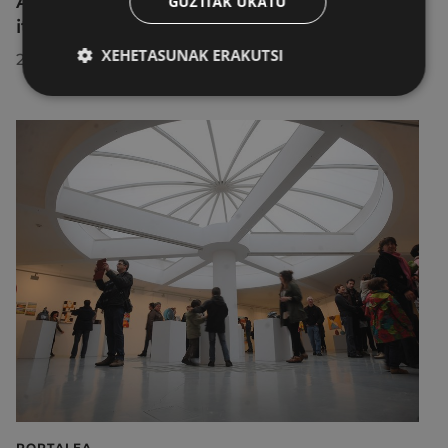
Aire libreko abuztuko zinema Untzagara
GUZTIAK UKATU
itzuliko da lau proiekziorekin
XEHETASUNAK ERAKUTSI
2026/07/22
PORTALEA