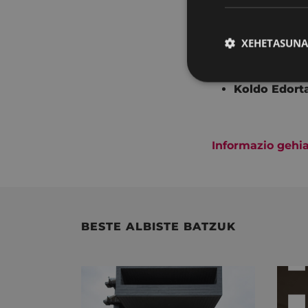
Marc Riba e
XEHETASUNA
Eibarko film lab
Koldo Edort
Informazio gehi
BESTE ALBISTE BATZUK