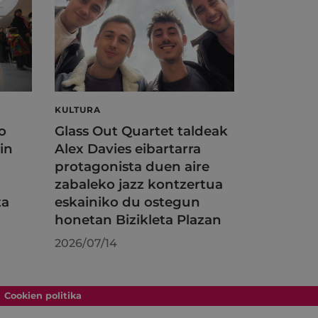
KULTURA
o
Glass Out Quartet taldeak
in
Alex Davies eibartarra
protagonista duen aire
zabaleko jazz kontzertua
ta
eskainiko du ostegun
honetan Bizikleta Plazan
2026/07/14
Cookien politika