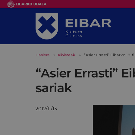
Hasiera
Albisteak
“Asier Errasti” Eibarko 18. 
“Asier Errasti” E
sariak
2017/11/13