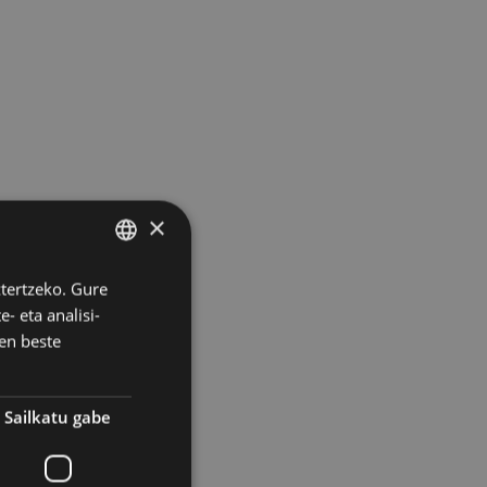
×
ztertzeko. Gure
BASQUE
- eta analisi-
SPANISH
en beste
Sailkatu gabe