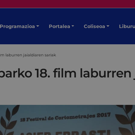
Programazioa
Portalea
Coliseoa
Libur
film laburren jaialdiaren sariak
ibarko 18. film laburren