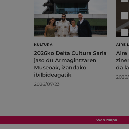
KULTURA
AIRE 
2026ko Delta Cultura Saria
Aire
jaso du Armagintzaren
zine
Museoak, izandako
da l
ibilbideagatik
2026/
2026/07/23
Web mapa