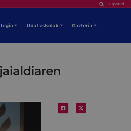
Español
utegia
Udal eskolak
Gazteria
 jaialdiaren