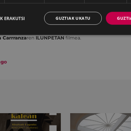
ta Anna Solanas
en
CAVALLS MORTS
filmea.
K ERAKUTSI
GUZTIAK UKATU
GUZTI
urrik onena
a Carrranza
ren
ILUNPETAN
filmea.
ago