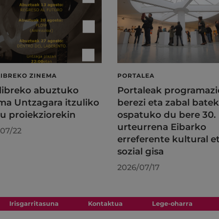
LIBREKO ZINEMA
PORTALEA
 libreko abuztuko
Portaleak programazi
ma Untzagara itzuliko
berezi eta zabal batek
au proiekziorekin
ospatuko du bere 30.
urteurrena Eibarko
07/22
erreferente kultural e
sozial gisa
2026/07/17
Irisgarritasuna
Kontaktua
Lege-oharra