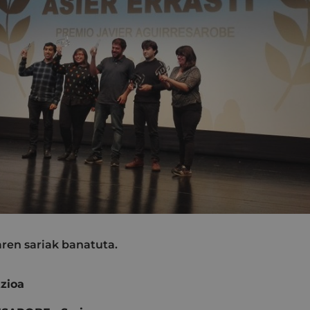
ren sariak banatuta.
zioa