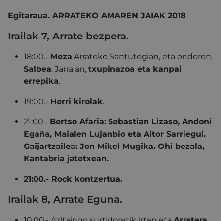
Egitaraua. ARRATEKO AMAREN JAIAK 2018
Irailak 7, Arrate bezpera.
18:00.-
Meza
Arrateko Santutegian, eta ondoren,
Salbea
. Jarraian,
txupinazoa eta kanpai
errepika
.
19:00.-
Herri kirolak
.
21:00.-
Bertso Afaria:
Sebastian Lizaso, Andoni
Egaña, Maialen Lujanbio eta Aitor Sarriegui.
Gaijartzailea: Jon Mikel Mugika. Ohi bezala,
Kantabria jatetxean.
21:00.- Rock kontzertua.
Irailak 8, Arrate Eguna.
10:00.- Azitaingo surtidoretik irten eta
Arratera