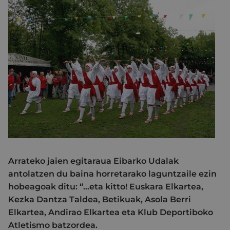
Arrateko jaien egitaraua Eibarko Udalak
antolatzen du baina horretarako laguntzaile ezin
hobeagoak ditu: “…eta kitto! Euskara Elkartea,
Kezka Dantza Taldea, Betikuak, Asola Berri
Elkartea, Andirao Elkartea eta Klub Deportiboko
Atletismo batzordea.