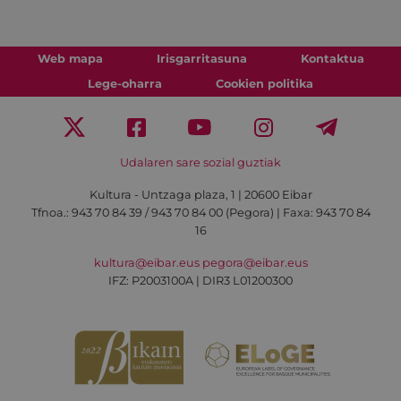
Web mapa
Irisgarritasuna
Kontaktua
Lege-oharra
Cookien politika
Udalaren sare sozial guztiak
Kultura - Untzaga plaza, 1 | 20600 Eibar
Tfnoa.:
943 70 84 39 / 943 70 84 00 (Pegora)
| Faxa: 943 70 84
16
kultura@eibar.eus
pegora@eibar.eus
IFZ: P2003100A | DIR3 L01200300