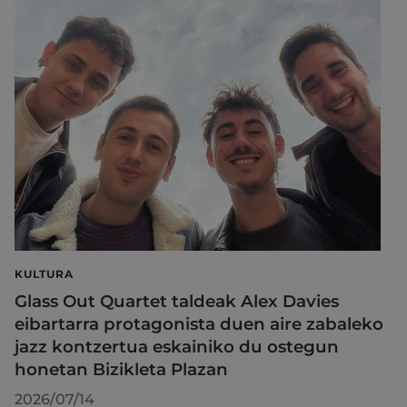
KULTURA
Glass Out Quartet taldeak Alex Davies
eibartarra protagonista duen aire zabaleko
jazz kontzertua eskainiko du ostegun
honetan Bizikleta Plazan
2026/07/14