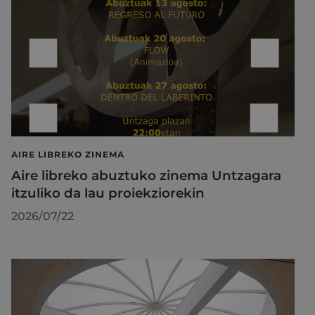
AIRE LIBREKO ZINEMA
Aire libreko abuztuko zinema Untzagara
itzuliko da lau proiekziorekin
2026/07/22