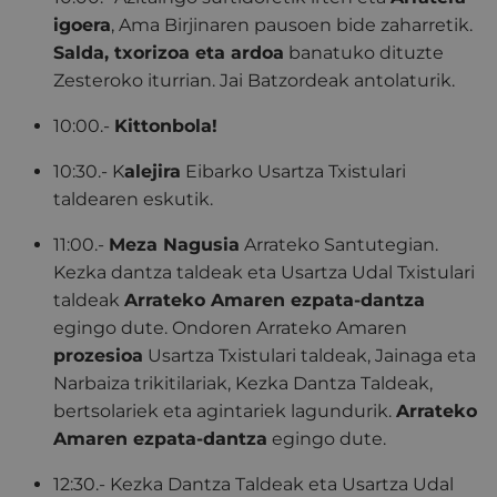
igoera
, Ama Birjinaren pausoen bide zaharretik.
Salda, txorizoa eta ardoa
banatuko dituzte
Zesteroko iturrian. Jai Batzordeak antolaturik.
10:00.-
Kittonbola!
10:30.- K
alejira
Eibarko Usartza Txistulari
taldearen eskutik.
11:00.-
Meza Nagusia
Arrateko Santutegian.
Kezka dantza taldeak eta Usartza Udal Txistulari
taldeak
Arrateko Amaren ezpata-dantza
egingo dute. Ondoren Arrateko Amaren
prozesioa
Usartza Txistulari taldeak, Jainaga eta
Narbaiza trikitilariak, Kezka Dantza Taldeak,
bertsolariek eta agintariek lagundurik.
Arrateko
Amaren ezpata-dantza
egingo dute.
12:30.- Kezka Dantza Taldeak eta Usartza Udal