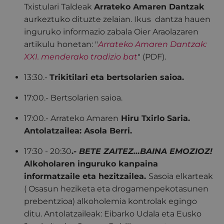
Txistulari Taldeak
Arrateko Amaren Dantzak
aurkeztuko dituzte zelaian. Ikus dantza hauen
inguruko informazio zabala Oier Araolazaren
artikulu honetan: "
Arrateko Amaren Dantzak:
XXI. menderako tradizio bat
" (PDF).
13:30.-
Trikitilari eta bertsolarien saioa.
17:00.- Bertsolarien saioa.
17:00.- Arrateko Amaren
Hiru Txirlo Saria.
Antolatzailea: Asola Berri.
17:30 - 20:30
.-
BETE ZAITEZ…BAINA EMOZIOZ!
Alkoholaren inguruko kanpaina
informatzaile eta hezitzailea.
Sasoia elkarteak
( Osasun heziketa eta drogamenpekotasunen
prebentzioa) alkoholemia kontrolak egingo
ditu. Antolatzaileak: Eibarko Udala eta Eusko