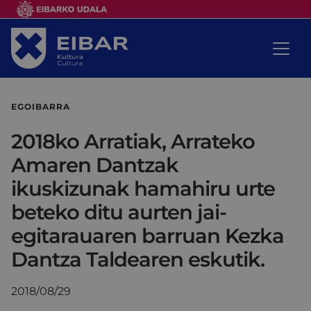
EGOIBARRA
2018ko Arratiak, Arrateko
Amaren Dantzak
ikuskizunak hamahiru urte
beteko ditu aurten jai-
egitarauaren barruan Kezka
Dantza Taldearen eskutik.
2018/08/29