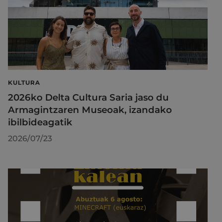
KULTURA
2026ko Delta Cultura Saria jaso du
Armagintzaren Museoak, izandako
ibilbideagatik
2026/07/23