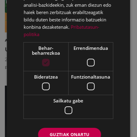
analisi-bazkideekin, zuk eman diezun edo
haiek beren zerbitzuak erabiltzeagatik
bildu duten beste informazio batzuekin
konbina dezaketenak.
Pribatutasun-
politika
ARTEA ERAKUSKETA
Behar-
Errendimendua
Udal eskolak
beharrezkoa
2026/06/04
18:30
-
2026/06/19
20:30
PORTALEA
Bideratzea
Funtzionaltasuna
Sailkatu gabe
GUZTIAK ONARTU