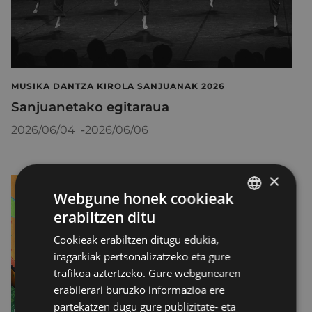
MUSIKA DANTZA KIROLA SANJUANAK 2026
Sanjuanetako egitaraua
2026/06/04
-
2026/06/06
×
Webgune honek cookieak
erabiltzen ditu
BASQUE
Cookieak erabiltzen ditugu edukia,
SPANISH
iragarkiak pertsonalizatzeko eta gure
trafikoa aztertzeko. Gure webgunearen
erabilerari buruzko informazioa ere
partekatzen dugu gure publizitate- eta