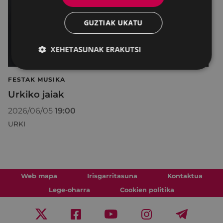
GUZTIAK UKATU
XEHETASUNAK ERAKUTSI
FESTAK MUSIKA
Urkiko jaiak
2026/06/05
19:00
URKI
Web mapa
Irisgarritasuna
Kontaktua
Lege-oharra
Cookien politika