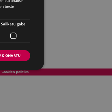
- eta analisi-
SPANISH
en beste
Sailkatu gabe
AK ONARTU
Cookien politika