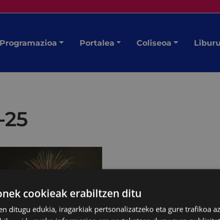
Programazioa
Portalea
Coliseoa
Libur
-25
ek cookieak erabiltzen ditu
en ditugu edukia, iragarkiak pertsonalizatzeko eta gure trafikoa a