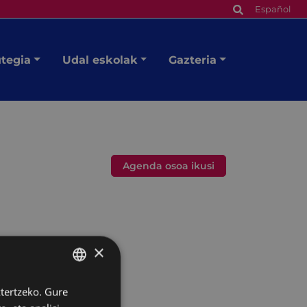
Español
utegia
Udal eskolak
Gazteria
Agenda osoa ikusi
×
ztertzeko. Gure
BASQUE