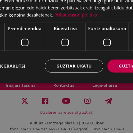
lerari buruzko informazioa ere partekatzen dugu gure publizitate
eman diezun edo haiek beren zerbitzuak erabiltzeagatik bildu dut
ekin konbina dezaketenak.
Pribatutasun-politika
AK KALE ANTZERKIA
KETA SANJUANAK 2026
Errendimendua
Bideratzea
Funtzionaltasuna
UANAK
uanetako egitaraua
06/25
AGA - ZULOAGATARREN
A - BIZIKLETA PLAZA
K ERAKUTSI
GUZTIAK UKATU
GUZTI
Irisgarritasuna
Kontaktua
Lege-oharra
Udalaren sare sozial guztiak
Kultura - Untzaga plaza, 1 | 20600 Eibar
Tfnoa.:
943 70 84 39 / 943 70 84 00 (Pegora)
| Faxa: 943 70 84 16