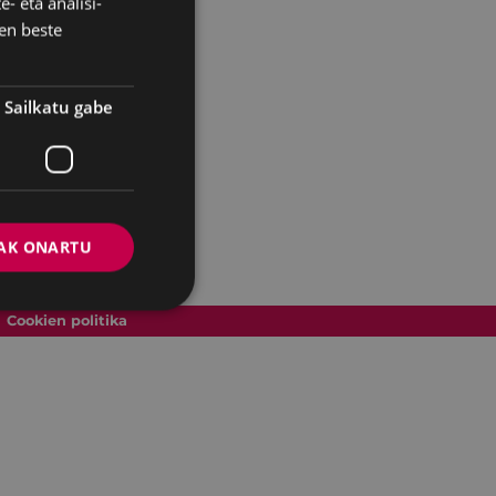
- eta analisi-
SPANISH
en beste
Sailkatu gabe
AK ONARTU
Cookien politika