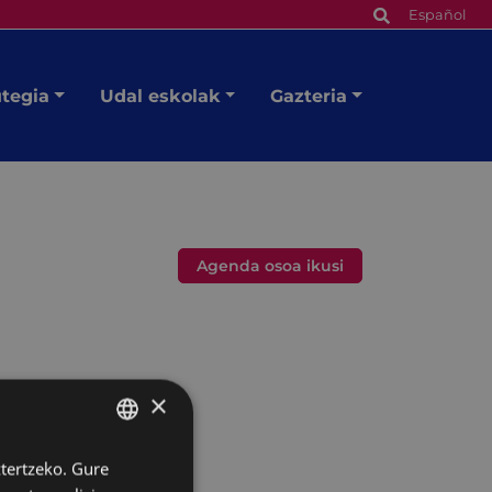
Español
utegia
Udal eskolak
Gazteria
Agenda osoa ikusi
×
ztertzeko. Gure
BASQUE