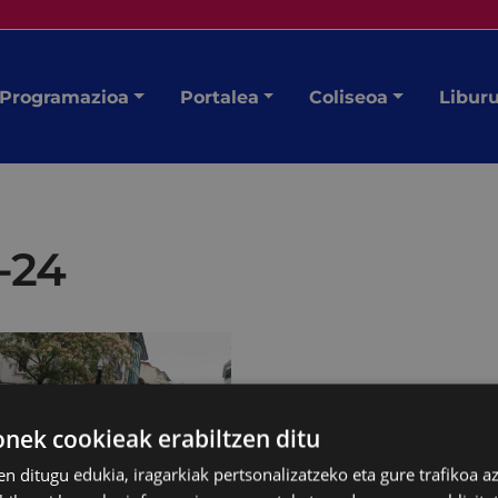
Programazioa
Portalea
Coliseoa
Libur
-24
ek cookieak erabiltzen ditu
en ditugu edukia, iragarkiak pertsonalizatzeko eta gure trafikoa a