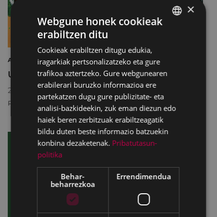
×
Webgune honek cookieak
erabiltzen ditu
BASQUE
Cookieak erabiltzen ditugu edukia,
SPANISH
ARTEA ERAKUSKETA
iragarkiak pertsonalizatzeko eta gure
trafikoa aztertzeko. Gure webgunearen
Udal eskolak
erabilerari buruzko informazioa ere
2026/06/04
18:30
-
2026/06/19
20:30
partekatzen dugu gure publizitate- eta
PORTALEA
analisi-bazkideekin, zuk eman diezun edo
haiek beren zerbitzuak erabiltzeagatik
bildu duten beste informazio batzuekin
konbina dezaketenak.
Pribatutasun-
politika
Behar-
Errendimendua
beharrezkoa