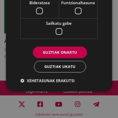
Bideratzea
Funtzionaltasuna
Sailkatu gabe
Asteburuko zine karteldegia
2026/06/12
-
2026/06/15
GUZTIAK ONARTU
COLISEO ANTZOKIA
GUZTIAK UKATU
XEHETASUNAK ERAKUTSI
Web mapa
Irisgarritasuna
Kontaktua
Lege-oharra
Cookien politika
Udalaren sare sozial guztiak