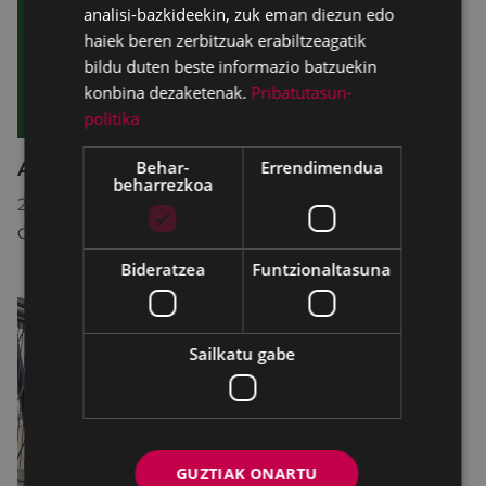
analisi-bazkideekin, zuk eman diezun edo
haiek beren zerbitzuak erabiltzeagatik
bildu duten beste informazio batzuekin
konbina dezaketenak.
Pribatutasun-
politika
Behar-
Errendimendua
Asteburuko zine karteldegia
beharrezkoa
2026/06/12
-
2026/06/15
COLISEO ANTZOKIA
Bideratzea
Funtzionaltasuna
Sailkatu gabe
GUZTIAK ONARTU