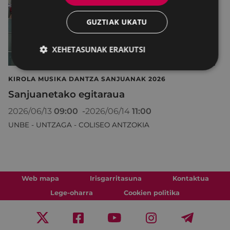
GUZTIAK UKATU
XEHETASUNAK ERAKUTSI
KIROLA MUSIKA DANTZA SANJUANAK 2026
Sanjuanetako egitaraua
2026/06/13
09:00
-
2026/06/14
11:00
UNBE - UNTZAGA - COLISEO ANTZOKIA
Web mapa
Irisgarritasuna
Kontaktua
Lege-oharra
Cookien politika