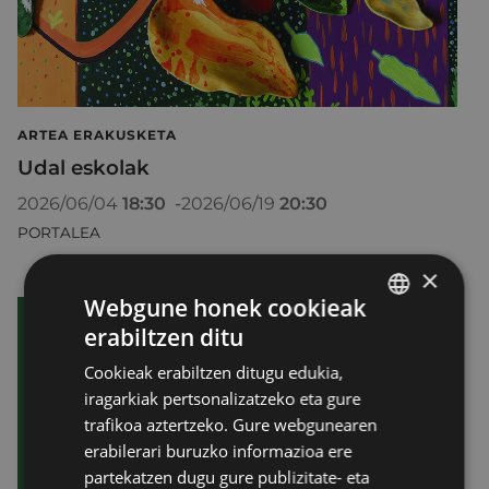
ARTEA ERAKUSKETA
Udal eskolak
2026/06/04
18:30
-
2026/06/19
20:30
PORTALEA
×
Webgune honek cookieak
erabiltzen ditu
BASQUE
Cookieak erabiltzen ditugu edukia,
SPANISH
iragarkiak pertsonalizatzeko eta gure
trafikoa aztertzeko. Gure webgunearen
erabilerari buruzko informazioa ere
partekatzen dugu gure publizitate- eta