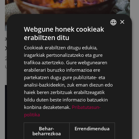
×
Webgune honek cookieak
erabiltzen ditu
BASQUE
JAIAK TRADIZIOA
Cookieak erabiltzen ditugu edukia,
XLI Día Das Letras Galegas
SPANISH
iragarkiak pertsonalizatzeko eta gure
2026/05/08
trafikoa aztertzeko. Gure webgunearen
URKIZU
erabilerari buruzko informazioa ere
partekatzen dugu gure publizitate- eta
analisi-bazkideekin, zuk eman diezun edo
haiek beren zerbitzuak erabiltzeagatik
bildu duten beste informazio batzuekin
konbina dezaketenak.
Pribatutasun-
politika
Behar-
Errendimendua
beharrezkoa