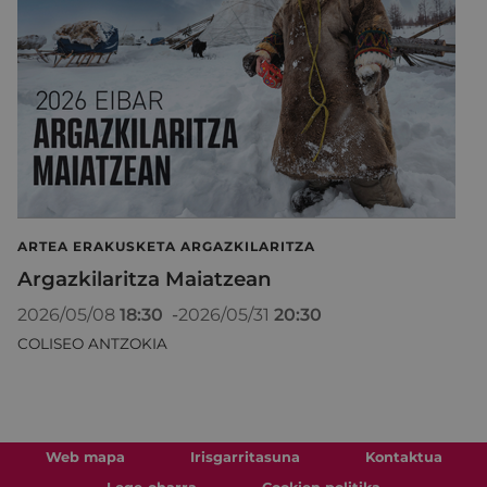
ARTEA ERAKUSKETA ARGAZKILARITZA
Argazkilaritza Maiatzean
2026/05/08
18:30
-
2026/05/31
20:30
COLISEO ANTZOKIA
Web mapa
Irisgarritasuna
Kontaktua