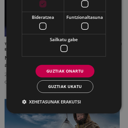
Bideratzea
Funtzionaltasuna
Sailkatu gabe
TEATROA DEBABARRENEKO XLI ESKOLARTEKO ANTZERKI
ERAKUSKETA
Nurr - Debabarreneko XLI eskolarteko
antzerki erakusketa
GUZTIAK ONARTU
2026/05/08
15:00
COLISEO ANTZOKIA
GUZTIAK UKATU
XEHETASUNAK ERAKUTSI