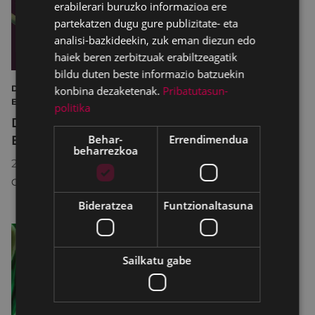
erabilerari buruzko informazioa ere
partekatzen dugu gure publizitate- eta
analisi-bazkideekin, zuk eman diezun edo
haiek beren zerbitzuak erabiltzeagatik
bildu duten beste informazio batzuekin
DEBABARRENEKO XLI ESKOLARTEKO ANTZERKI
konbina dezaketenak.
Pribatutasun-
ERAKUSKETA TEATROA
politika
Debabarreneko 41 Eskolarteko Antzerki
Behar-
Errendimendua
Erakusketa
beharrezkoa
2026/05/07
15:00
COLISEO ANTZOKIA
Bideratzea
Funtzionaltasuna
Sailkatu gabe