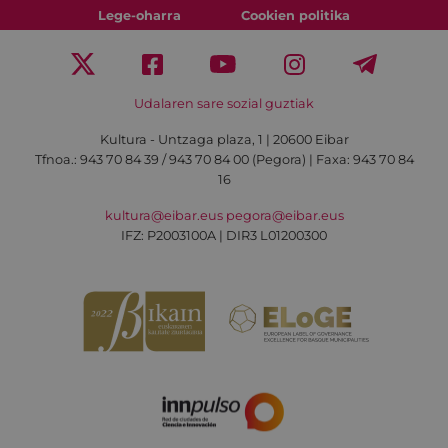
Lege-oharra
Cookien politika
Udalaren sare sozial guztiak
Kultura - Untzaga plaza, 1 | 20600 Eibar
Tfnoa.:
943 70 84 39 / 943 70 84 00 (Pegora)
| Faxa: 943 70 84
16
kultura@eibar.eus
pegora@eibar.eus
IFZ: P2003100A | DIR3 L01200300