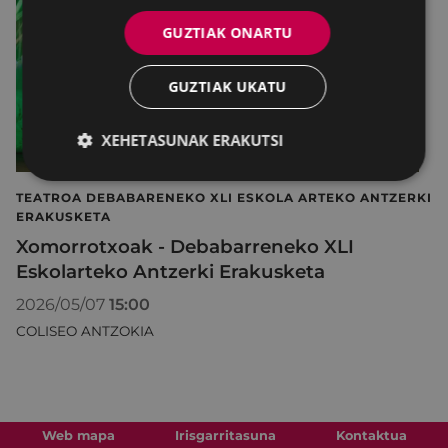
GUZTIAK ONARTU
GUZTIAK UKATU
XEHETASUNAK ERAKUTSI
TEATROA DEBABARENEKO XLI ESKOLA ARTEKO ANTZERKI
ERAKUSKETA
Xomorrotxoak - Debabarreneko XLI
Eskolarteko Antzerki Erakusketa
2026/05/07
15:00
COLISEO ANTZOKIA
Web mapa
Irisgarritasuna
Kontaktua