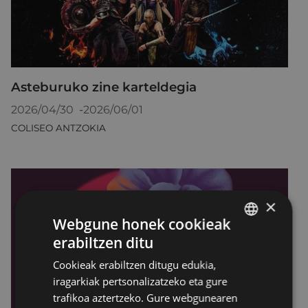
Asteburuko zine karteldegia
2026/04/30
-
2026/06/01
COLISEO ANTZOKIA
×
Webgune honek cookieak
erabiltzen ditu
BASQUE
Cookieak erabiltzen ditugu edukia,
SPANISH
iragarkiak pertsonalizatzeko eta gure
trafikoa aztertzeko. Gure webgunearen