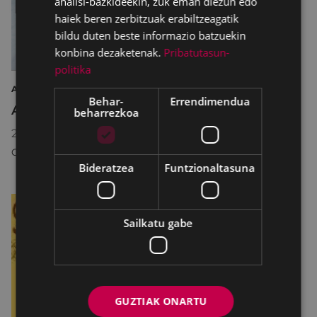
analisi-bazkideekin, zuk eman diezun edo
haiek beren zerbitzuak erabiltzeagatik
bildu duten beste informazio batzuekin
konbina dezaketenak.
Pribatutasun-
politika
ARTEA ERAKUSKETA ARGAZKILARITZA
Behar-
Errendimendua
Argazkilaritza Maiatzean
beharrezkoa
2026/05/08
18:30
-
2026/05/31
20:30
COLISEO ANTZOKIA
Bideratzea
Funtzionaltasuna
Sailkatu gabe
GUZTIAK ONARTU