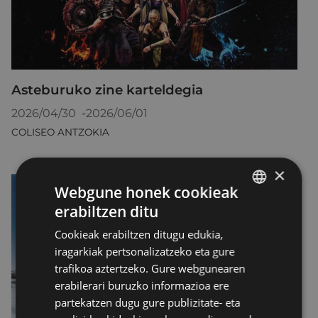
Asteburuko zine karteldegia
2026/04/30
-
2026/06/01
COLISEO ANTZOKIA
×
Webgune honek cookieak
erabiltzen ditu
BASQUE
Cookieak erabiltzen ditugu edukia,
SPANISH
iragarkiak pertsonalizatzeko eta gure
trafikoa aztertzeko. Gure webgunearen
erabilerari buruzko informazioa ere
partekatzen dugu gure publizitate- eta