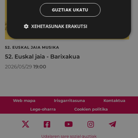
GUZTIAK UKATU
XEHETASUNAK ERAKUTSI
52. EUSKAL JAIA MUSIKA
52. Euskal jaia - Barixakua
2026/05/29
19:00
Web mapa
Irisgarritasuna
Kontaktua
Lege-oharra
Cookien politika
Udalaren sare sozial guztiak