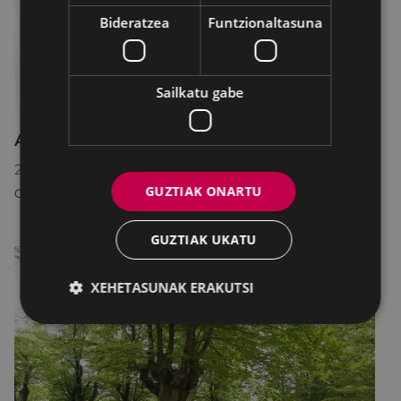
Bideratzea
Funtzionaltasuna
Sailkatu gabe
Asteburuko zine karteldegia
2026/05/14
-
2026/05/18
GUZTIAK ONARTU
COLISEO ANTZOKIA
GUZTIAK UKATU
XEHETASUNAK ERAKUTSI