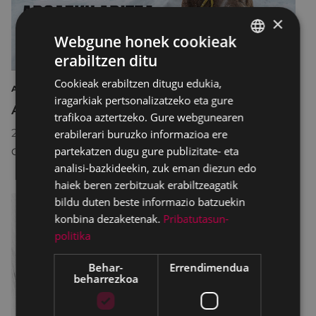
×
Webgune honek cookieak
erabiltzen ditu
BASQUE
Cookieak erabiltzen ditugu edukia,
SPANISH
ARTEA ERAKUSKETA ARGAZKILARITZA
iragarkiak pertsonalizatzeko eta gure
Argazkilaritza Maiatzean
trafikoa aztertzeko. Gure webgunearen
2026/05/08
18:30
-
2026/05/31
20:30
erabilerari buruzko informazioa ere
partekatzen dugu gure publizitate- eta
COLISEO ANTZOKIA
analisi-bazkideekin, zuk eman diezun edo
haiek beren zerbitzuak erabiltzeagatik
bildu duten beste informazio batzuekin
konbina dezaketenak.
Pribatutasun-
politika
Behar-
Errendimendua
beharrezkoa