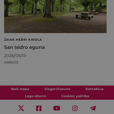
JAIAK HERRI KIROLA
San Isidro eguna
2026/05/15
ARRATE
Web mapa
Irisgarritasuna
Kontaktua
Lege-oharra
Cookien politika