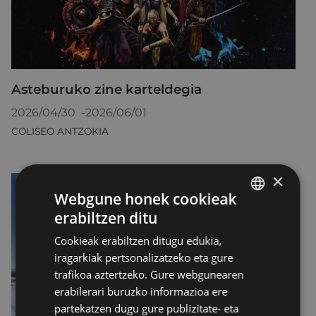
Asteburuko zine karteldegia
2026/04/30
-
2026/06/01
COLISEO ANTZOKIA
×
Webgune honek cookieak
erabiltzen ditu
BASQUE
Cookieak erabiltzen ditugu edukia,
SPANISH
iragarkiak pertsonalizatzeko eta gure
trafikoa aztertzeko. Gure webgunearen
erabilerari buruzko informazioa ere
partekatzen dugu gure publizitate- eta