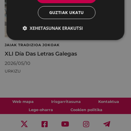
GUZTIAK UKATU
XEHETASUNAK ERAKUTSI
JAIAK TRADIZIOA JOKOAK
XLI Día Das Letras Galegas
2026/05/10
URKIZU
Web mapa
Irisgarritasuna
Kontaktua
Lege-oharra
Cookien politika