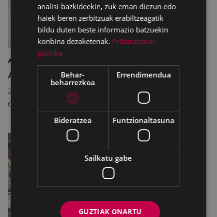
analisi-bazkideekin, zuk eman diezun edo
haiek beren zerbitzuak erabiltzeagatik
bildu duten beste informazio batzuekin
konbina dezaketenak.
Pribatutasun-
politika
ARTEA ERAKUSKETA ARGAZKILARITZA
Behar-
Errendimendua
Argazkilaritza Maiatzean
beharrezkoa
2026/05/08
18:30
-
2026/05/31
20:30
COLISEO ANTZOKIA
Bideratzea
Funtzionaltasuna
Sailkatu gabe
GUZTIAK ONARTU