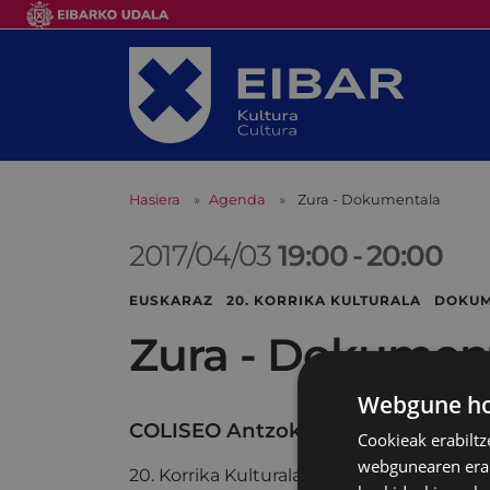
Hasiera
Agenda
Zura - Dokumentala
2017/04/03
19:00
-
20:00
EUSKARAZ 20. KORRIKA KULTURALA DOKU
Zura - Dokumen
Webgune hon
COLISEO Antzokia
Cookieak erabiltz
webgunearen erabi
20. Korrika Kulturalaren programazioaren