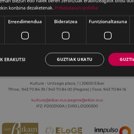
eman diezun edo haiek beren zerbitzuak erabiltzeagatik bildu dut
ekin konbina dezaketenak.
Pribatutasun-politika
Errendimendua
Bideratzea
Funtzionaltasuna
Irisgarritasuna
Kontaktua
Lege-oharra
K ERAKUTSI
GUZTIAK UKATU
GUZTI
Udalaren sare sozial guztiak
Kultura - Untzaga plaza, 1 | 20600 Eibar
Tfnoa.:
943 70 84 39 / 943 70 84 00 (Pegora)
| Faxa: 943 70 84 16
kultura@eibar.eus
pegora@eibar.eus
IFZ: P2003100A | DIR3 L01200300