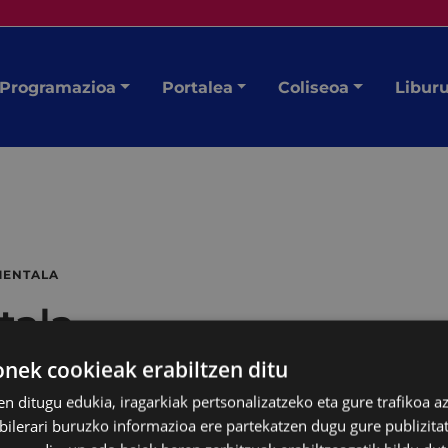
Programazioa
Portalea
Coliseoa
Libur
MENTALA
tala
ek cookieak erabiltzen ditu
en ditugu edukia, iragarkiak pertsonalizatzeko eta gure trafikoa a
lerari buruzko informazioa ere partekatzen dugu gure publizitate
 barruan.