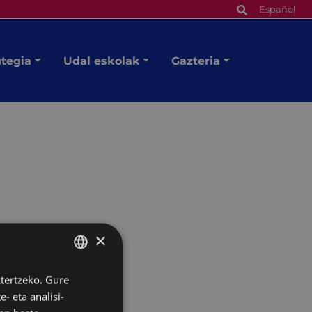
Español
utegia
Udal eskolak
Gazteria
×
ztertzeko. Gure
BASQUE
- eta analisi-
SPANISH