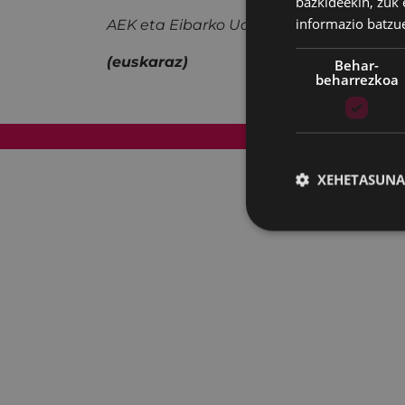
bazkideekin, zuk 
informazio batzu
AEK eta Eibarko Udalak antolatuta.
(euskaraz)
Behar-
beharrezkoa
Web mapa
XEHETASUNA