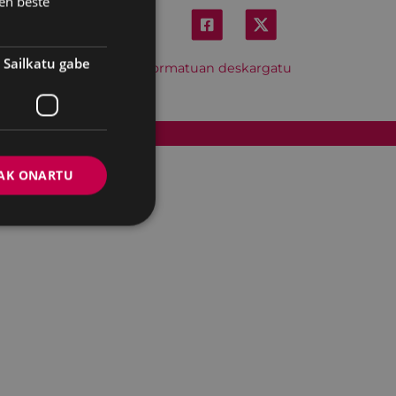
en beste
Sailkatu gabe
Hitzordu hau iCal formatuan deskargatu
Cookien politika
AK ONARTU