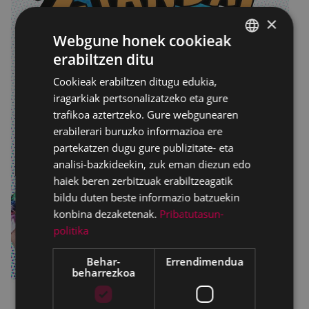
×
Webgune honek cookieak
erabiltzen ditu
BASQUE
Cookieak erabiltzen ditugu edukia,
SPANISH
iragarkiak pertsonalizatzeko eta gure
trafikoa aztertzeko. Gure webgunearen
erabilerari buruzko informazioa ere
partekatzen dugu gure publizitate- eta
analisi-bazkideekin, zuk eman diezun edo
haiek beren zerbitzuak erabiltzeagatik
bildu duten beste informazio batzuekin
konbina dezaketenak.
Pribatutasun-
politika
Behar-
Errendimendua
beharrezkoa