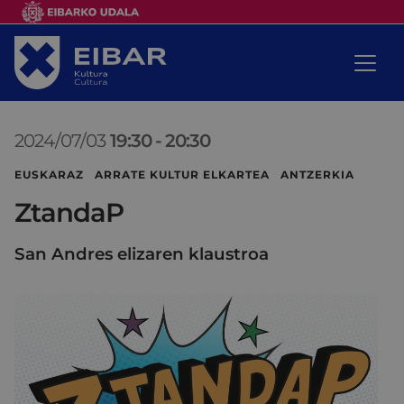
2024/07/03
19:30
-
20:30
EUSKARAZ ARRATE KULTUR ELKARTEA ANTZERKIA
ZtandaP
San Andres elizaren klaustroa