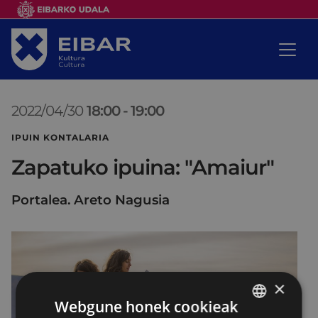
2022/04/30
18:00
-
19:00
IPUIN KONTALARIA
Zapatuko ipuina: "Amaiur"
Portalea. Areto Nagusia
×
Webgune honek cookieak