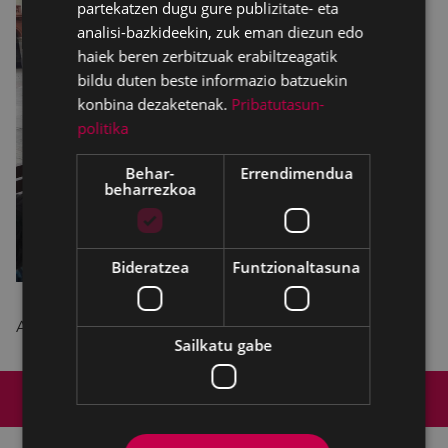
partekatzen dugu gure publizitate- eta
analisi-bazkideekin, zuk eman diezun edo
haiek beren zerbitzuak erabiltzeagatik
bildu duten beste informazio batzuekin
konbina dezaketenak.
Pribatutasun-
politika
Behar-
Errendimendua
beharrezkoa
Bideratzea
Funtzionaltasuna
Antolatzailea: Eibarko Klub Deportiboa.
Sailkatu gabe
Web mapa
Irisgarritasuna
Kontaktua
Lege-oharra
Cookien politika