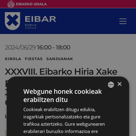
2024/06/29
16:00
-
18:00
KIROLA FIESTAS SANJUANAK
XXXVIII. Eibarko Hiria Xake
partida azkarren txapelketa,
×
Jose Mari Kruzetaren
Webgune honek cookieak
erabiltzen ditu
Oroimenez
BASQUE
Cookieak erabiltzen ditugu edukia,
SPANISH
UNTZAGA
iragarkiak pertsonalizatzeko eta gure
trafikoa aztertzeko. Gure webgunearen
erabilerari buruzko informazioa ere