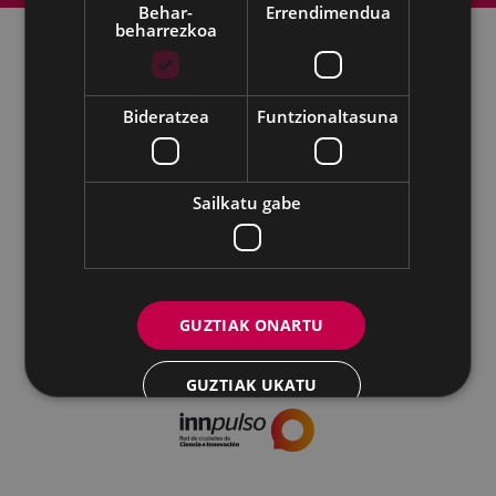
Behar-
Errendimendua
beharrezkoa
Udalaren sare sozial guztiak
Bideratzea
Funtzionaltasuna
Kultura - Untzaga plaza, 1 | 20600 Eibar
Tfnoa.:
943 70 84 39 / 943 70 84 00 (Pegora)
| Faxa: 943 70 84
16
Sailkatu gabe
kultura@eibar.eus
pegora@eibar.eus
IFZ: P2003100A | DIR3 L01200300
GUZTIAK ONARTU
GUZTIAK UKATU
XEHETASUNAK ERAKUTSI