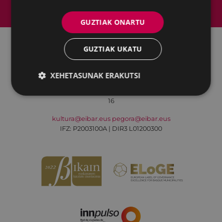
Web mapa
Irisgarritasuna
Kontaktua
Lege-oharra
Cookien politika
GUZTIAK ONARTU
GUZTIAK UKATU
Udalaren sare sozial guztiak
XEHETASUNAK ERAKUTSI
Kultura - Untzaga plaza, 1 | 20600 Eibar
Tfnoa.:
943 70 84 39 / 943 70 84 00 (Pegora)
| Faxa: 943 70 84
16
kultura@eibar.eus
pegora@eibar.eus
IFZ: P2003100A | DIR3 L01200300