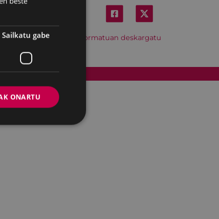
en beste
Sailkatu gabe
Hitzordu hau iCal formatuan deskargatu
Cookien politika
AK ONARTU