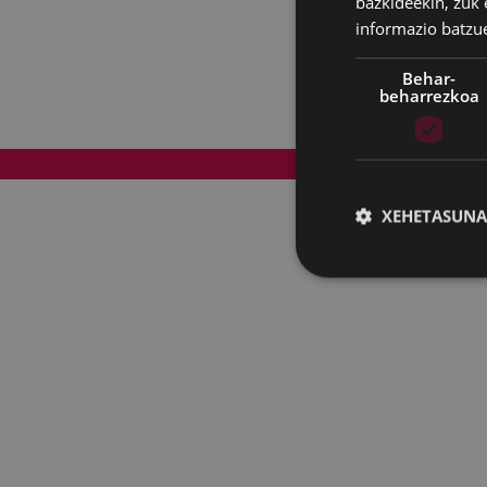
bazkideekin, zuk 
informazio batzu
Behar-
beharrezkoa
Web mapa
XEHETASUNA