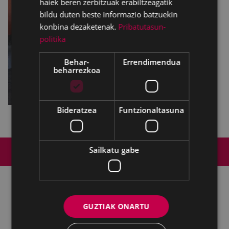
haiek beren zerbitzuak erabiltzeagatik
bildu duten beste informazio batzuekin
konbina dezaketenak.
Pribatutasun-
politika
Behar-
Errendimendua
beharrezkoa
Bideratzea
Funtzionaltasuna
Web mapa
Irisgarritasuna
Kontaktua
Sailkatu gabe
Lege-oharra
Cookien politika
Udalaren sare sozial guztiak
GUZTIAK ONARTU
Kultura - Untzaga plaza, 1 | 20600 Eibar