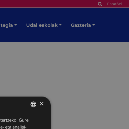
Español
utegia
Udal eskolak
Gazteria
×
ztertzeko. Gure
BASQUE
- eta analisi-
SPANISH