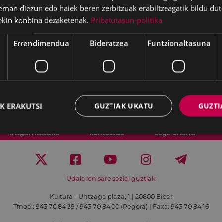
eman diezun edo haiek beren zerbitzuak erabiltzeagatik bildu dut
ekin konbina dezaketenak.
Pribatutasun-politika
Errendimendua
Bideratzea
Funtzionaltasuna
K ERAKUTSI
GUZTIAK UKATU
GUZTI
Irisgarritasuna
Kontaktua
Lege-oharra
Udalaren sare sozial guztiak
Kultura - Untzaga plaza, 1 | 20600 Eibar
Tfnoa.:
943 70 84 39 / 943 70 84 00 (Pegora)
| Faxa: 943 70 84 16