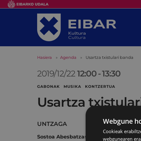
Hasiera
Agenda
Usartza txistulari banda
2019/12/22
12:00
-
13:30
GABONAK MUSIKA KONTZERTUA
Usartza txistula
Webgune hon
UNTZAGA
Cookieak erabiltz
Sostoa Abesbatza
ren laguntzarekin.
webgunearen erabi