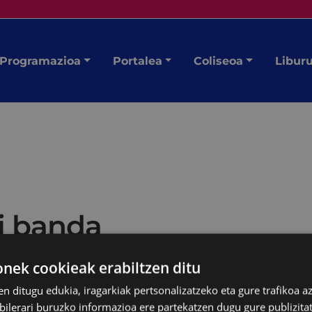
Programazioa
Portalea
Coliseoa
Libur
ri banda
ek cookieak erabiltzen ditu
en ditugu edukia, iragarkiak pertsonalizatzeko eta gure trafikoa a
lerari buruzko informazioa ere partekatzen dugu gure publizitate