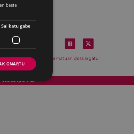
en beste
Sailkatu gabe
Hitzordu hau iCal formatuan deskargatu
AK ONARTU
Cookien politika