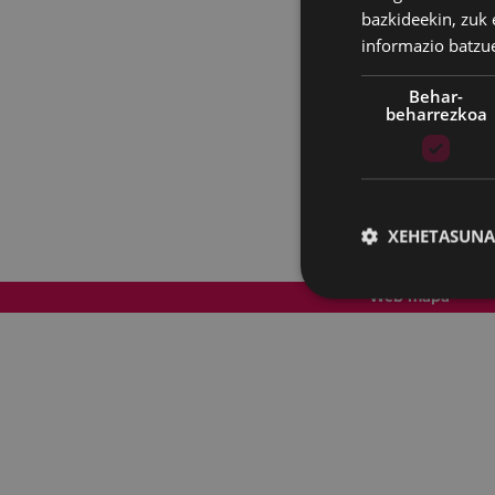
bazkideekin, zuk 
informazio batzu
Behar-
beharrezkoa
XEHETASUNA
Web mapa