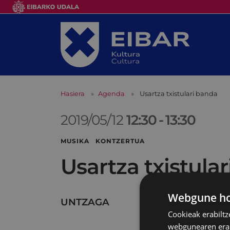
Hasiera
Agenda
Usartza txistulari banda
2019/05/12
12:30
-
13:30
MUSIKA KONTZERTUA
Usartza txistula
Webgune hon
UNTZAGA
Cookieak erabiltz
webgunearen erabi