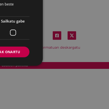
en beste
Sailkatu gabe
Hitzordu hau iCal formatuan deskargatu
AK ONARTU
Cookien politika