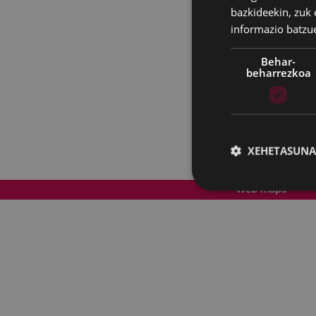
bazkideekin, zuk 
informazio batzu
Behar-
beharrezkoa
XEHETASUNA
Web mapa