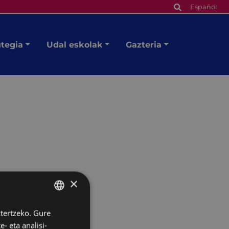
Español
utegia
Udal eskolak
Gazteria
×
ztertzeko. Gure
BASQUE
- eta analisi-
SPANISH