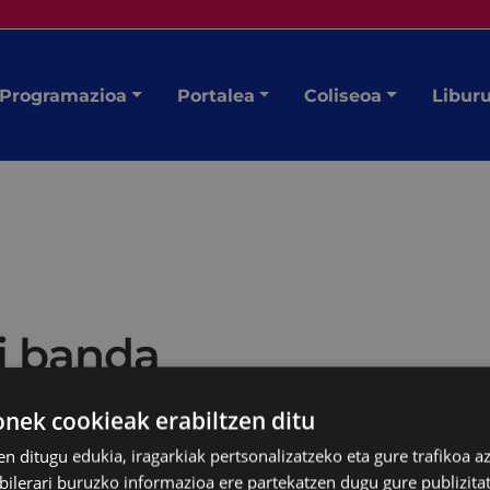
Programazioa
Portalea
Coliseoa
Libur
ri banda
ek cookieak erabiltzen ditu
en ditugu edukia, iragarkiak pertsonalizatzeko eta gure trafikoa a
lerari buruzko informazioa ere partekatzen dugu gure publizitate