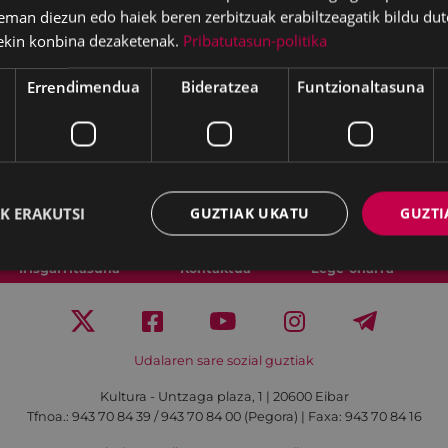
eman diezun edo haiek beren zerbitzuak erabiltzeagatik bildu dut
ekin konbina dezaketenak.
Pribatutasun-politika
Errendimendua
Bideratzea
Funtzionaltasuna
K ERAKUTSI
GUZTIAK UKATU
GUZTI
Irisgarritasuna
Kontaktua
Lege-oharra
Udalaren sare sozial guztiak
Kultura - Untzaga plaza, 1 | 20600 Eibar
Tfnoa.:
943 70 84 39 / 943 70 84 00 (Pegora)
| Faxa: 943 70 84 16