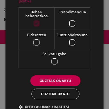
politika
Gabonetako kontzertua.
Behar-
Errendimendua
beharrezkoa
Kontzertu motzak kale ezberdinetan.
Web mapa
Irisgarritasuna
Kontaktua
Bideratzea
Funtzionaltasuna
Lege-oharra
Cookien politika
Sailkatu gabe
Udalaren sare sozial guztiak
Kultura - Untzaga plaza, 1 | 20600 Eibar
Tfnoa.:
943 70 84 39 / 943 70 84 00 (Pegora)
| Faxa: 943 70 84
16
GUZTIAK ONARTU
kultura@eibar.eus
pegora@eibar.eus
GUZTIAK UKATU
IFZ: P2003100A | DIR3 L01200300
XEHETASUNAK ERAKUTSI