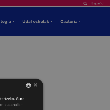
Español
utegia
Udal eskolak
Gazteria
×
ztertzeko. Gure
BASQUE
- eta analisi-
SPANISH