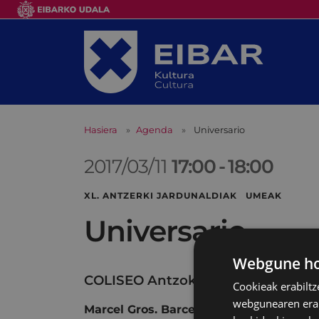
Hasiera
Agenda
Universario
2017/03/11
17:00
-
18:00
XL. ANTZERKI JARDUNALDIAK UMEAK
Universario
Webgune hon
COLISEO Antzokia
Cookieak erabiltz
webgunearen erabi
Marcel Gros. Barcelona