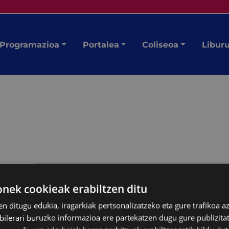
Programazioa
Portalea
Coliseoa
Libur
ek cookieak erabiltzen ditu
en ditugu edukia, iragarkiak pertsonalizatzeko eta gure trafikoa a
lerari buruzko informazioa ere partekatzen dugu gure publizitate