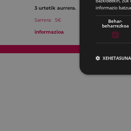
bazkideekin, zuk 
informazio batzu
3 urtetik aurrera.
Sarrera: 5€
Behar-
beharrezkoa
informazioa
Web mapa
XEHETASUNA