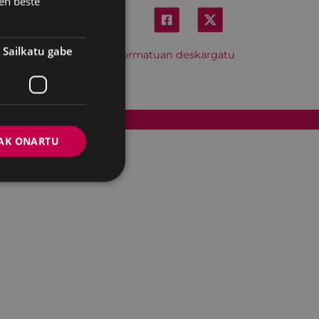
en beste
Sailkatu gabe
Hitzordu hau iCal formatuan deskargatu
Cookien politika
AK ONARTU