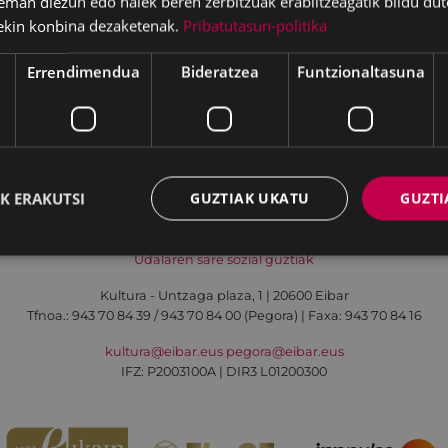
eman diezun edo haiek beren zerbitzuak erabiltzeagatik bildu dut
ekin konbina dezaketenak.
Pribatutasun-politika
Errendimendua
Bideratzea
Funtzionaltasuna
Irisgarritasuna
Kontaktua
Lege-oharra
K ERAKUTSI
GUZTIAK UKATU
GUZTI
Udalaren sare sozial guztiak
Kultura - Untzaga plaza, 1 | 20600 Eibar
Tfnoa.:
943 70 84 39 / 943 70 84 00 (Pegora)
| Faxa: 943 70 84 16
kultura@eibar.eus
pegora@eibar.eus
IFZ: P2003100A | DIR3 L01200300