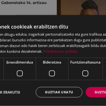
 Gabonetako 14. artisau
ek cookieak erabiltzen ditu
en ditugu edukia, iragarkiak pertsonalizatzeko eta gure trafikoa a
lerari buruzko informazioa ere partekatzen dugu gure publizitate
eman diezun edo haiek beren zerbitzuak erabiltzeagatik bildu dut
ekin konbina dezaketenak.
Pribatutasun-politika
Errendimendua
Bideratzea
Funtzionaltasuna
K ERAKUTSI
GUZTIAK UKATU
GUZTI