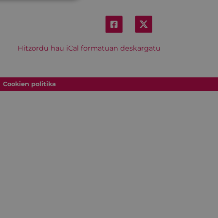
Hitzordu hau iCal formatuan deskargatu
Cookien politika