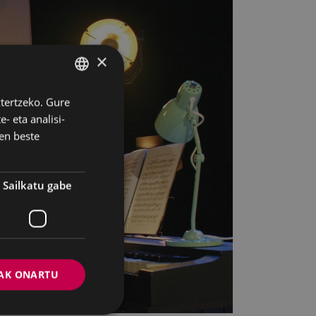
×
ztertzeko. Gure
BASQUE
- eta analisi-
SPANISH
en beste
Sailkatu gabe
AK ONARTU