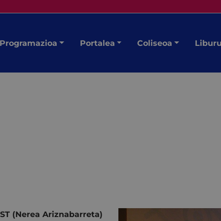
Programazioa
Portalea
Coliseoa
Libur
ST (Nerea Ariznabarreta)