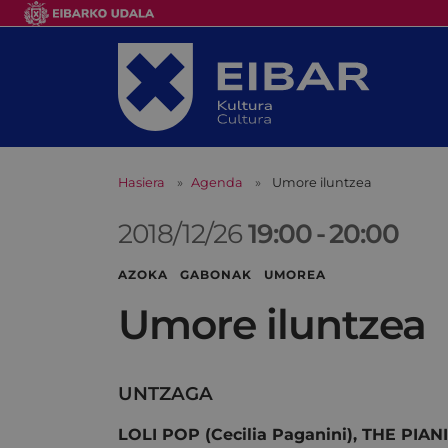
Hasiera
Agenda
Umore iluntzea
2018/12/26
19:00
-
20:00
AZOKA GABONAK UMOREA
Umore iluntzea
UNTZAGA
LOLI POP (Cecilia Paganini), THE PIANI