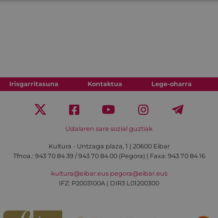
Irisgarritasuna
Kontaktua
Lege-oharra
Udalaren sare sozial guztiak
Kultura - Untzaga plaza, 1 | 20600 Eibar
Tfnoa.:
943 70 84 39 / 943 70 84 00 (Pegora)
| Faxa: 943 70 84 16
kultura@eibar.eus
pegora@eibar.eus
IFZ: P2003100A | DIR3 L01200300