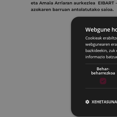
eta Amaia Arriaran aurkezlea EIBART -
azokaren barruan antolatutako saioa.
Webgune hon
Cookieak erabiltz
webgunearen erabi
bazkideekin, zuk 
informazio batzu
Behar-
beharrezkoa
XEHETASUNA