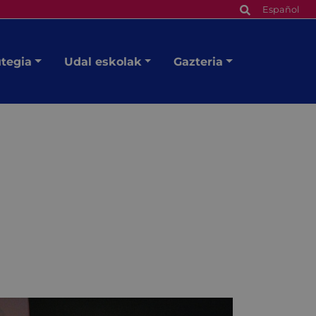
Español
utegia
Udal eskolak
Gazteria