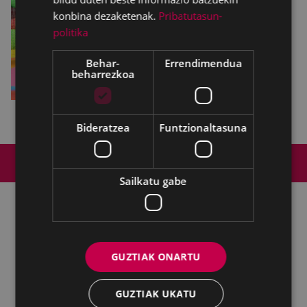
konbina dezaketenak.
Pribatutasun-
politika
Behar-
Errendimendua
beharrezkoa
Bideratzea
Funtzionaltasuna
Web mapa
Irisgarritasuna
Kontaktua
Lege-oharra
Cookien politika
Sailkatu gabe
Udalaren sare sozial guztiak
GUZTIAK ONARTU
Kultura - Untzaga plaza, 1 | 20600 Eibar
Tfnoa.:
943 70 84 39 / 943 70 84 00 (Pegora)
| Faxa: 943 70 84
16
GUZTIAK UKATU