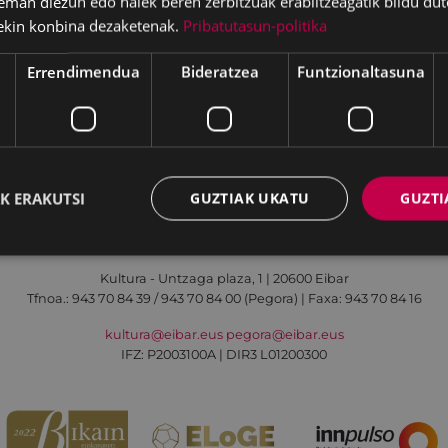
eman diezun edo haiek beren zerbitzuak erabiltzeagatik bildu dut
ekin konbina dezaketenak.
Pribatutasun-politika
Errendimendua
Bideratzea
Funtzionaltasuna
Irisgarritasuna
Kontaktua
Lege-oharra
K ERAKUTSI
GUZTIAK UKATU
GUZTI
Udalaren sare sozial guztiak
Kultura - Untzaga plaza, 1 | 20600 Eibar
Tfnoa.:
943 70 84 39 / 943 70 84 00 (Pegora)
| Faxa: 943 70 84 16
kultura@eibar.eus
pegora@eibar.eus
IFZ: P2003100A | DIR3 L01200300