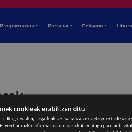
Programazioa
Portalea
Coliseoa
Libur
asak
ek cookieak erabiltzen ditu
en ditugu edukia, iragarkiak pertsonalizatzeko eta gure trafikoa a
lerari buruzko informazioa ere partekatzen dugu gure publizitate
gongo dira