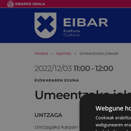
Hasiera
Agenda
Umeentzako jolasak
2022/12/03
11:00
-
12:00
EUSKARAREN EGUNA
Umeentzako jol
Webgune hon
UNTZAGA
Cookieak erabiltz
webgunearen erabi
Untzagako karpan umeentzako jolasak e