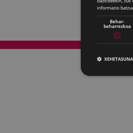
bazkideekin, zuk 
informazio batzu
Behar-
beharrezkoa
Web mapa
XEHETASUNA