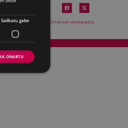
en beste
Sailkatu gabe
Hitzordu hau iCal formatuan deskargatu
Cookien politika
AK ONARTU