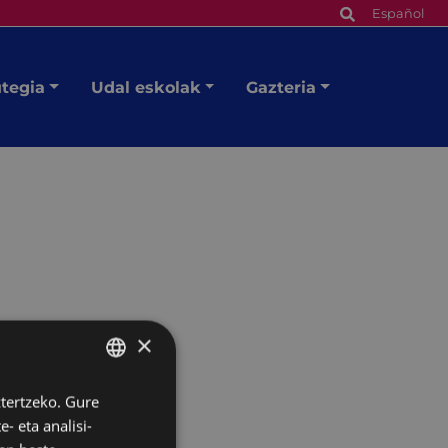
Español
utegia
Udal eskolak
Gazteria
×
ztertzeko. Gure
BASQUE
- eta analisi-
SPANISH