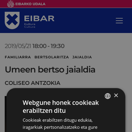
2019/05/21
18:00
-
19:30
FAMILIARRA BERTSOLARITZA JAIALDIA
Umeen bertso jaialdia
COLISEO ANTZOKIA
×
Webgune honek cookieak
erabiltzen ditu
BASQUE
Cookieak erabiltzen ditugu edukia,
SPANISH
iragarkiak pertsonalizatzeko eta gure