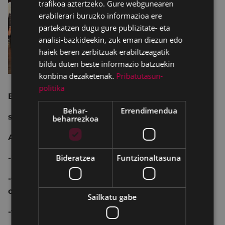
trafikoa aztertzeko. Gure webgunearen
erabilerari buruzko informazioa ere
partekatzen dugu gure publizitate- eta
analisi-bazkideekin, zuk eman diezun edo
haiek beren zerbitzuak erabiltzeagatik
bildu duten beste informazio batzuekin
konbina dezaketenak.
Pribatutasun-
politika
Eibarko ikastetxeetako ikasleen emanaldiak.
Behar-
Errendimendua
sarrera: 2 €
beharrezkoa
Aurre-salmenta:
Bideratzea
Funtzionaltasuna
-ikastetxeetan
-COLISEO antzokiko lehiatilan, astelehen eta
ostiraletan, 17:30etik 19:30era
Sailkatu gabe
-www.kutxabank.es