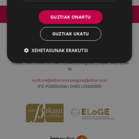
Web mapa
Irisgarritasuna
Kontaktua
GUZTIAK ONARTU
Lege-oharra
Cookien politika
GUZTIAK UKATU
Udalaren sare sozial guztiak
XEHETASUNAK ERAKUTSI
Kultura - Untzaga plaza, 1 | 20600 Eibar
Tfnoa.:
943 70 84 39 / 943 70 84 00 (Pegora)
| Faxa: 943 70 84
16
kultura@eibar.eus
pegora@eibar.eus
IFZ: P2003100A | DIR3 L01200300